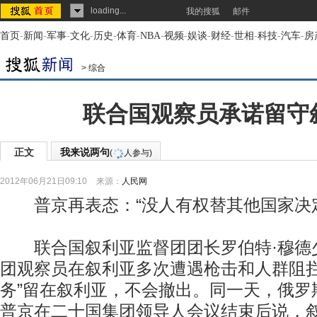
loading...
我的搜狐
邮件
首页
-
新闻
-
军事
-
文化
-
历史
-
体育
-
NBA
-
视频
-
娱谈
-
财经
-
世相
-
科技
-
汽车
-
房
>
综合
联合国观察员承诺留守
正文
我来说两句
(
人参与)
2012年06月21日09:10
来源：
人民网
普京再表态：“没人有权替其他国家决定
联合国叙利亚监督团团长罗伯特·穆德少
团观察员在叙利亚多次遭遇枪击和人群阻拦
务”留在叙利亚，不会撤出。同一天，俄罗
普京在二十国集团领导人会议结束后说，