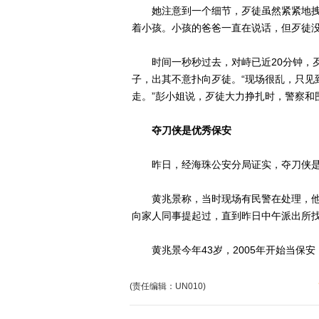
她注意到一个细节，歹徒虽然紧紧地拽
着小孩。小孩的爸爸一直在说话，但歹徒
时间一秒秒过去，对峙已近20分钟，歹
子，出其不意扑向歹徒。“现场很乱，只见
走。”彭小姐说，歹徒大力挣扎时，警察和
夺刀侠是优秀保安
昨日，经海珠公安分局证实，夺刀侠是
黄兆景称，当时现场有民警在处理，他
向家人同事提起过，直到昨日中午派出所
黄兆景今年43岁，2005年开始当保安
(责任编辑：UN010)