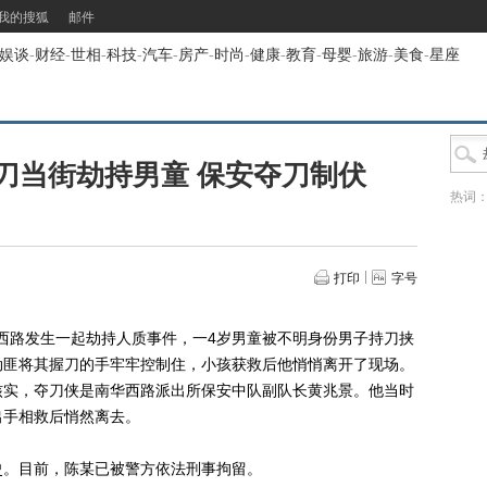
我的搜狐
邮件
娱谈
-
财经
-
世相
-
科技
-
汽车
-
房产
-
时尚
-
健康
-
教育
-
母婴
-
旅游
-
美食
-
星座
刀当街劫持男童 保安夺刀制伏
热词
打印
字号
西路发生一起劫持人质事件，一4岁男童被不明身份男子持刀挟
劫匪将其握刀的手牢牢控制住，小孩获救后他悄悄离开了现场。
核实，夺刀侠是南华西路派出所保安中队副队长黄兆景。他当时
出手相救后悄然离去。
。目前，陈某已被警方依法刑事拘留。