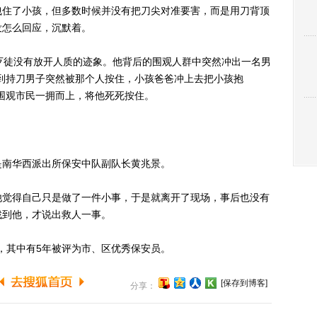
住了小孩，但多数时候并没有把刀尖对准要害，而是用刀背顶
没怎么回应，沉默着。
徒没有放开人质的迹象。他背后的围观人群中突然冲出一名男
到持刀男子突然被那个人按住，小孩爸爸冲上去把小孩抱
围观市民一拥而上，将他死死按住。
南华西派出所保安中队副队长黄兆景。
觉得自己只是做了一件小事，于是就离开了现场，事后也没有
找到他，才说出救人一事。
，其中有5年被评为市、区优秀保安员。
[保存到博客]
分享：