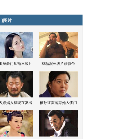
门图片
出身豪门却拍三级片
戏精演三级片获影帝
因嫖娼入狱现在复出
被孙红雷抛弃她入佛门