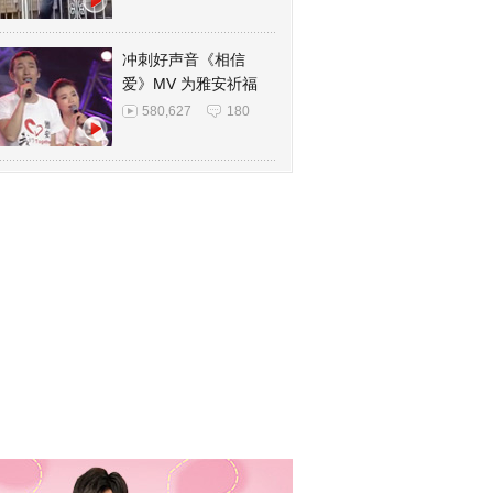
冲刺好声音《相信
爱》MV 为雅安祈福
580,627
180