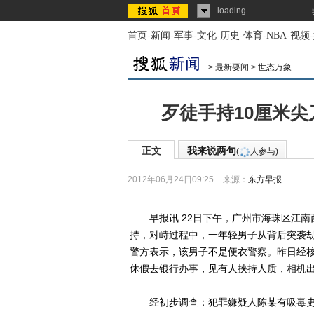
loading...
首页
-
新闻
-
军事
-
文化
-
历史
-
体育
-
NBA
-
视频
-
>
最新要闻
>
世态万象
歹徒手持10厘米尖
正文
我来说两句
(
人参与)
2012年06月24日09:25
来源：
东方早报
早报讯 22日下午，广州市海珠区江南
持，对峙过程中，一年轻男子从背后突袭
警方表示，该男子不是便衣警察。昨日经
休假去银行办事，见有人挟持人质，相机
经初步调查：犯罪嫌疑人陈某有吸毒史