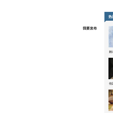
热
我要发布
她
他