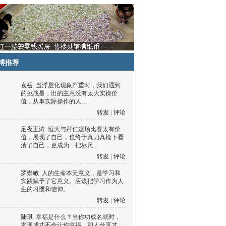
博推荐
袁岳
当浮层化现象严重时，我们遇到
的挑战是，出的主意没有太大实操价
值，从事实际操作的人…
转发
|
评论
足夜王涛
恒大与拜仁这场比赛太有价
值，展现了自己，也终于真刀真枪下看
清了自己，更成为一把标尺…
转发
|
评论
罗崇敏
人的生命本无意义，是学习和
实践赋予了它意义。应该把学习作为人
生的习惯和信仰。
转发
|
评论
陆琪
幸福是什么？当你功成名就时，
发现成功不会让你幸福，和人分享才