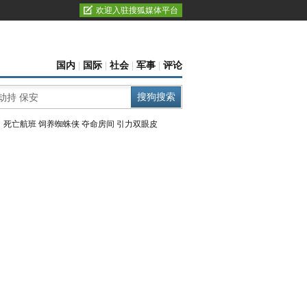
欢迎入驻搜狐媒体平台
国内
|
国际
|
社会
|
军事
|
评论
：
死亡航班
饲养蜘蛛侠
夺命房间
引力双眼皮