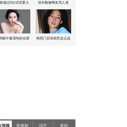
曾做过9次试管婴儿
张丰毅被网友骂人渣
伟眼中最清纯的女星
艳照门后张柏芝这么说
点视频
影视剧
综艺
原创