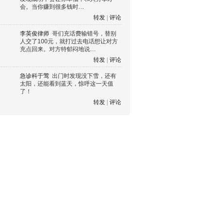
会。当你赚到很多钱时…
转发
|
评论
李英俊律师
哥们充话费输错号，替别
人交了100元，就打过去电话想让对方
充点回来。对方特郁闷地说…
转发
|
评论
急诊科于莺
出门时发现没下雪，还有
太阳，还能看到蓝天，惊呼这一天值
了！
转发
|
评论