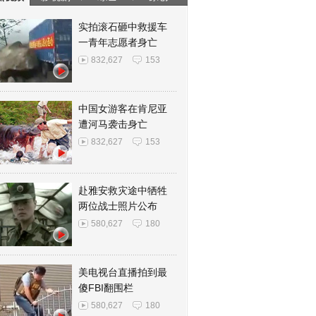
实拍滚石砸中救援车
一青年志愿者身亡
832,627
153
中国女游客在肯尼亚
遭河马袭击身亡
832,627
153
赴雅安救灾途中牺牲
两位战士照片公布
580,627
180
美电视台直播拍到最
傻FBI翻围栏
580,627
180