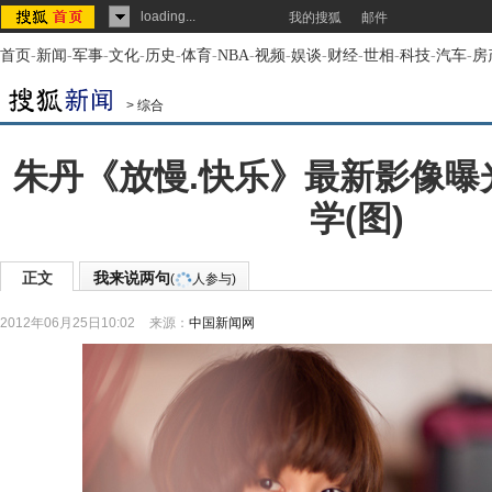
loading...
我的搜狐
邮件
首页
-
新闻
-
军事
-
文化
-
历史
-
体育
-
NBA
-
视频
-
娱谈
-
财经
-
世相
-
科技
-
汽车
-
房
>
综合
朱丹《放慢.快乐》最新影像曝
学(图)
正文
我来说两句
(
人参与)
2012年06月25日10:02
来源：
中国新闻网