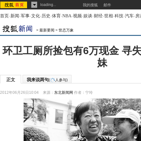
loading...
我的搜狐
邮件
首页
-
新闻
-
军事
-
文化
-
历史
-
体育
-
NBA
-
视频
-
娱谈
-
财经
-
世相
-
科技
-
汽车
-
房
>
最新要闻
>
世态万象
环卫工厕所捡包有6万现金 寻
妹
正文
我来说两句
(
人参与)
2012年06月26日10:04
来源：
东北新闻网
作者：宁玲