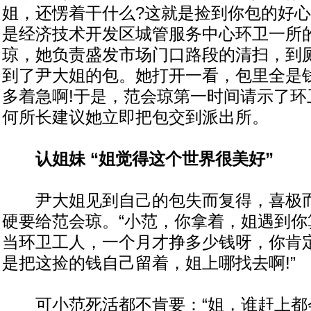
姐，还愣着干什么?这就是捡到你包的好心
是经济技术开发区城管服务中心环卫一所
琼，她负责盛发市场门口路段的清扫，到
到了尹大姐的包。她打开一看，包里全是
多着急啊!于是，范会琼第一时间请示了环
何所长建议她立即把包交到派出所。
认姐妹 “姐觉得这个世界很美好”
尹大姐见到自己的包失而复得，喜极而
硬要给范会琼。“小范，你拿着，姐遇到你
当环卫工人，一个月才挣多少钱呀，你肯
是把这捡的钱自己留着，姐上哪找去啊!”
可小范死活都不肯要：“姐，谁赶上都