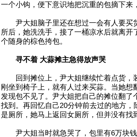
一个小钩，便下意识地把沉重的包摘下来
尹大姐脑子里还在想过一会有人要买货
所后，她洗洗手，接了一桶凉水后就离开
个随身的棕色挎包。
寻不着 大蒜摊主急得放声哭
回到摊位上，尹大姐继续忙着点货，装
刚坐到椅子上，就有人过来买蒜。当她想
发现包不见了。尹大姐把自己的摊位翻了
找到。再回忆自己20分钟前去过的地方，
是厕所，她马上返回女厕所，但并没有找
尹大姐当时就急哭了，包里有6万块钱