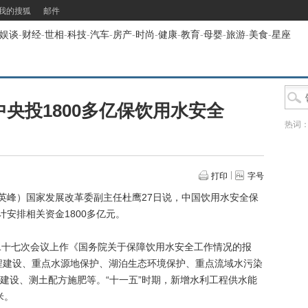
我的搜狐
邮件
娱谈
-
财经
-
世相
-
科技
-
汽车
-
房产
-
时尚
-
健康
-
教育
-
母婴
-
旅游
-
美食
-
星座
中央投1800多亿保饮用水安全
热词
打印
字号
峰）国家发展改革委副主任杜鹰27日说，中国饮用水安全保
计安排相关资金1800多亿元。
十七次会议上作《国务院关于保障饮用水安全工作情况的报
工程建设、重点水源地保护、湖泊生态环境保护、重点流域水污染
建设、测土配方施肥等。“十一五”时期，新增水利工程供水能
米。