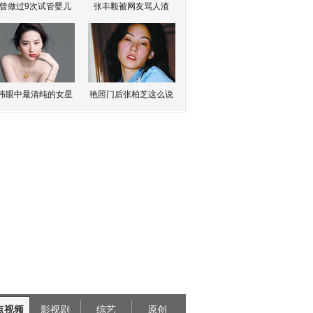
曾做过9次试管婴儿
张丰毅被网友骂人渣
伟眼中最清纯的女星
艳照门后张柏芝这么说
点视频
影视剧
综艺
原创