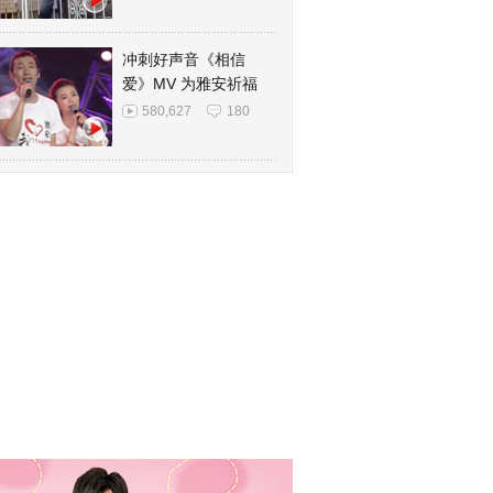
冲刺好声音《相信
爱》MV 为雅安祈福
580,627
180