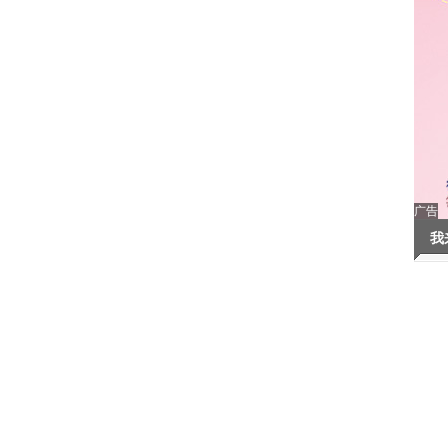
广告
我
心
-
搜狐招聘
-
广告服务
-
客服中心
-
联系方式
-
保护隐私权
-
About SOHU
-
公司介绍