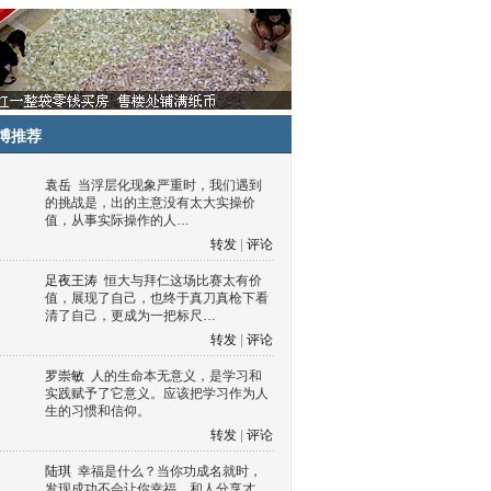
博推荐
袁岳
当浮层化现象严重时，我们遇到
的挑战是，出的主意没有太大实操价
值，从事实际操作的人…
转发
|
评论
足夜王涛
恒大与拜仁这场比赛太有价
值，展现了自己，也终于真刀真枪下看
清了自己，更成为一把标尺…
转发
|
评论
罗崇敏
人的生命本无意义，是学习和
实践赋予了它意义。应该把学习作为人
生的习惯和信仰。
转发
|
评论
陆琪
幸福是什么？当你功成名就时，
发现成功不会让你幸福，和人分享才