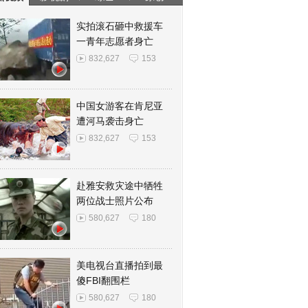
实拍滚石砸中救援车
一青年志愿者身亡
832,627
153
中国女游客在肯尼亚
遭河马袭击身亡
832,627
153
赴雅安救灾途中牺牲
两位战士照片公布
580,627
180
美电视台直播拍到最
傻FBI翻围栏
580,627
180