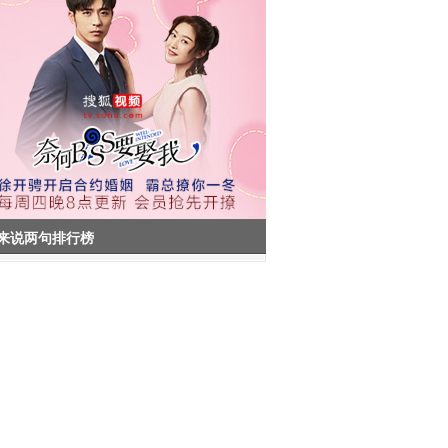
来说两句排行榜
客服热线：86-10-58511234
客服邮箱：
kf@vip.sohu.com
-
网站地图
-
全部新闻
-
全部博文