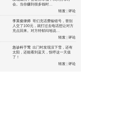
会。当你赚到很多钱时…
转发
|
评论
李英俊律师
哥们充话费输错号，替别
人交了100元，就打过去电话想让对方
充点回来。对方特郁闷地说…
转发
|
评论
急诊科于莺
出门时发现没下雪，还有
太阳，还能看到蓝天，惊呼这一天值
了！
转发
|
评论