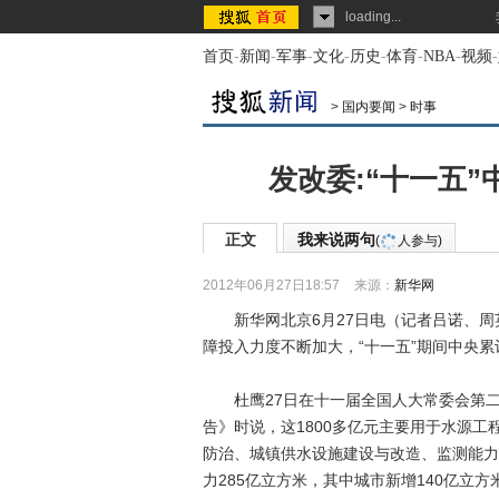
loading...
首页
-
新闻
-
军事
-
文化
-
历史
-
体育
-
NBA
-
视频
-
>
国内要闻
>
时事
发改委:“十一五”
正文
我来说两句
(
人参与)
2012年06月27日18:57
来源：
新华网
新华网北京6月27日电（记者吕诺、周英
障投入力度不断加大，“十一五”期间中央累
杜鹰27日在十一届全国人大常委会第二
告》时说，这1800多亿元主要用于水源
防治、城镇供水设施建设与改造、监测能力
力285亿立方米，其中城市新增140亿立方