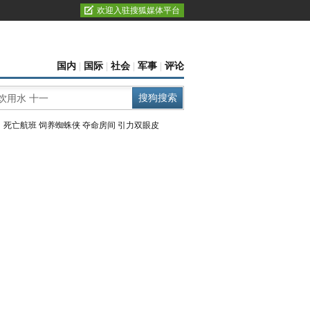
欢迎入驻搜狐媒体平台
国内
|
国际
|
社会
|
军事
|
评论
：
死亡航班
饲养蜘蛛侠
夺命房间
引力双眼皮