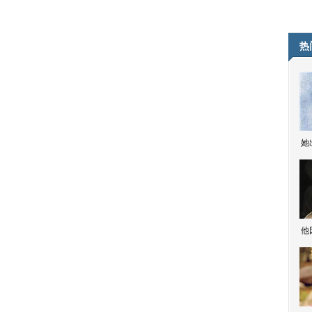
热
她
他