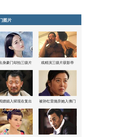
门图片
出身豪门却拍三级片
戏精演三级片获影帝
因嫖娼入狱现在复出
被孙红雷抛弃她入佛门