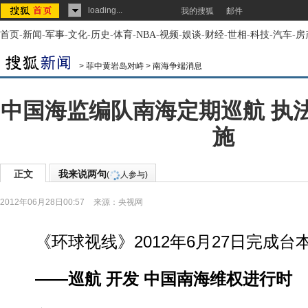
loading...
我的搜狐
邮件
首页
-
新闻
-
军事
-
文化
-
历史
-
体育
-
NBA
-
视频
-
娱谈
-
财经
-
世相
-
科技
-
汽车
-
房
>
菲中黄岩岛对峙
>
南海争端消息
中国海监编队南海定期巡航 执
施
正文
我来说两句
(
人参与)
2012年06月28日00:57
来源：
央视网
《环球视线》2012年6月27日完成台
——巡航 开发 中国南海维权进行时