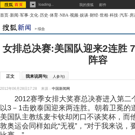
loading...
我的搜狐
邮件
首页
-
新闻
-
军事
-
文化
-
历史
-
体育
-
NBA
-
视频
-
娱谈
-
财经
-
世相
-
科技
-
汽车
-
房
>
综合
女排总决赛:美国队迎来2连胜 
阵容
正文
我来说两句
(
人参与)
2012年06月28日17:28
来源：
中国新闻网
2012赛季女排大奖赛总决赛进入第二
以3－1击败泰国迎来两连胜。朝着卫冕的
美国队主教练麦卡钦却闭口不谈奖杯，而
敦奥运会同样如此“无视”，“对于我来说，