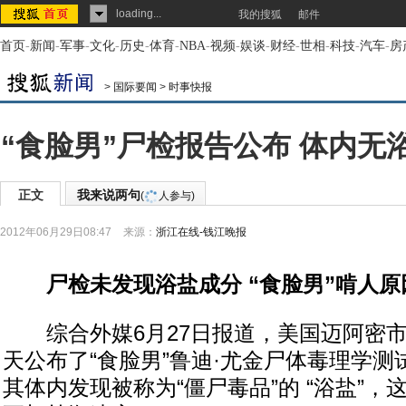
loading...
我的搜狐
邮件
首页
-
新闻
-
军事
-
文化
-
历史
-
体育
-
NBA
-
视频
-
娱谈
-
财经
-
世相
-
科技
-
汽车
-
房
>
国际要闻
>
时事快报
“食脸男”尸检报告公布 体内无
正文
我来说两句
(
人参与)
2012年06月29日08:47
来源：
浙江在线-钱江晚报
尸检未发现浴盐成分 “食脸男”啃人原
综合外媒6月27日报道，美国迈阿密市
天公布了“食脸男”鲁迪·尤金尸体毒理学
其体内发现被称为“僵尸毒品”的 “浴盐”