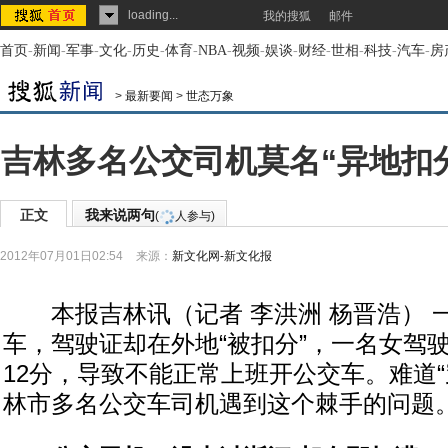
loading...
我的搜狐
邮件
首页
-
新闻
-
军事
-
文化
-
历史
-
体育
-
NBA
-
视频
-
娱谈
-
财经
-
世相
-
科技
-
汽车
-
房
>
最新要闻
>
世态万象
吉林多名公交司机莫名“异地扣分
正文
我来说两句
(
人参与)
2012年07月01日02:54
来源：
新文化网-新文化报
本报吉林讯（记者 李洪洲 杨晋浩） 
车，驾驶证却在外地“被扣分”，一名女驾
12分，导致不能正常上班开公交车。难道“
林市多名公交车司机遇到这个棘手的问题