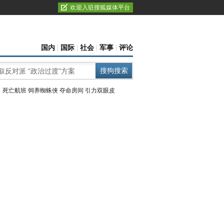
欢迎入驻搜狐媒体平台
国内
|
国际
|
社会
|
军事
|
评论
：
死亡航班
饲养蜘蛛侠
夺命房间
引力双眼皮