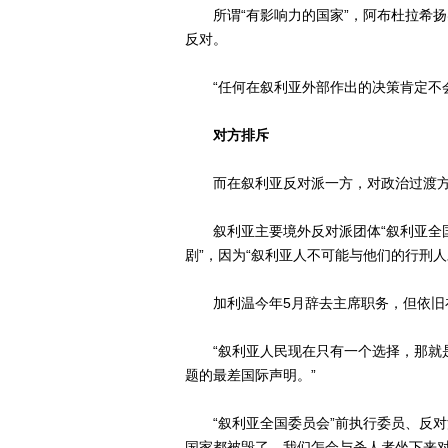
所谓“有影响力的国家”，阿布杜拉希扬
反对。
“任何在叙利亚外部作出的决策肯定不会
对方排斥
而在叙利亚反对派一方，对政治过渡方
叙利亚主要境外反对派团体“叙利亚全国委
剧”，因为“叙利亚人不可能与他们的行刑人
加利温今年5月辞去主席职务，但依旧
“叙利亚人民现在只有一个选择，那就是
题的最差国际声明。”
“叙利亚全国委员会”前执行委员、反对派
国家都被毁了，我们怎会与杀人者坐下来对