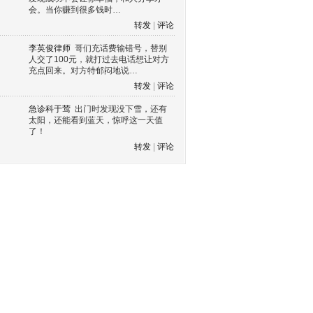
会。当你赚到很多钱时…
转发
|
评论
李英俊律师
哥们充话费输错号，替别
人交了100元，就打过去电话想让对方
充点回来。对方特郁闷地说…
转发
|
评论
急诊科于莺
出门时发现没下雪，还有
太阳，还能看到蓝天，惊呼这一天值
了！
转发
|
评论