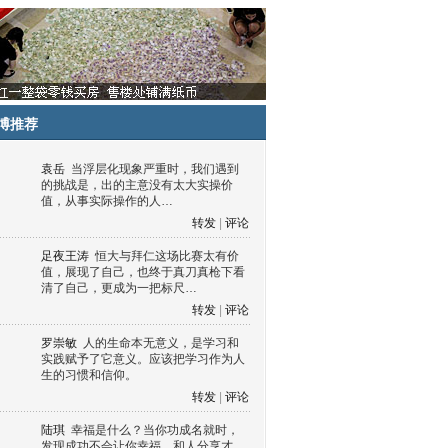
博推荐
袁岳
当浮层化现象严重时，我们遇到
的挑战是，出的主意没有太大实操价
值，从事实际操作的人…
转发
|
评论
足夜王涛
恒大与拜仁这场比赛太有价
值，展现了自己，也终于真刀真枪下看
清了自己，更成为一把标尺…
转发
|
评论
罗崇敏
人的生命本无意义，是学习和
实践赋予了它意义。应该把学习作为人
生的习惯和信仰。
转发
|
评论
陆琪
幸福是什么？当你功成名就时，
发现成功不会让你幸福，和人分享才