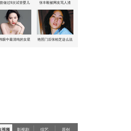
曾做过9次试管婴儿
张丰毅被网友骂人渣
伟眼中最清纯的女星
艳照门后张柏芝这么说
点视频
影视剧
综艺
原创