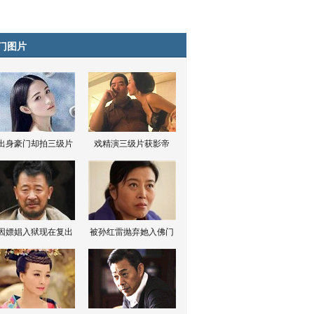
门图片
出身豪门却拍三级片
戏精演三级片获影帝
因嫖娼入狱现在复出
被孙红雷抛弃她入佛门