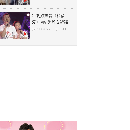
冲刺好声音《相信
爱》MV 为雅安祈福
580,627
180