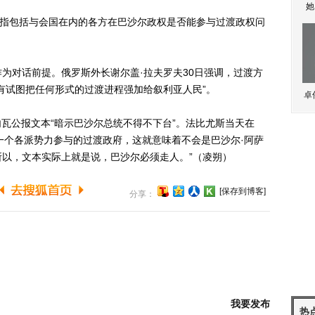
她
指包括与会国在内的各方在巴沙尔政权是否能参与过渡政权问
对话前提。俄罗斯外长谢尔盖·拉夫罗夫30日强调，过渡方
有试图把任何形式的过渡进程强加给叙利亚人民”。
卓
瓦公报文本“暗示巴沙尔总统不得不下台”。法比尤斯当天在
有一个各派势力参与的过渡政府，这就意味着不会是巴沙尔·阿萨
以，文本实际上就是说，巴沙尔必须走人。”（凌朔）
[保存到博客]
分享：
我要发布
热