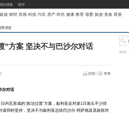
我的搜狐
邮件
娱谈
-
财经
-
世相
-
科技
-
汽车
-
房产
-
时尚
-
健康
-
教育
-
母婴
-
旅游
-
美食
-
星座
利亚消息
渡”方案 坚决不与巴沙尔对话
热词
朔
打印
字号
沙尔对话
内瓦形成的“政治过渡”方案，叙利亚反对派1日发出不少排
反对派同时坚持，坚决不与叙利亚总统巴沙尔·阿萨德及其政权对