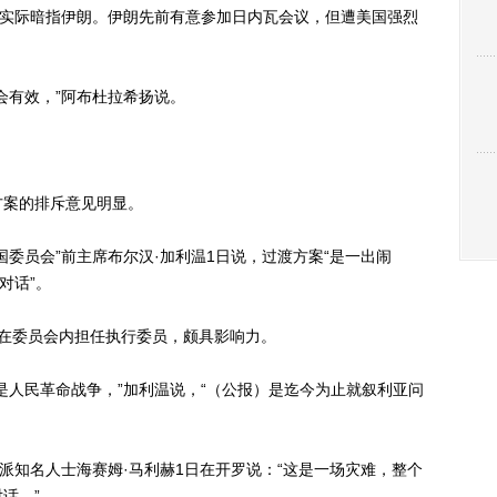
实际暗指伊朗。伊朗先前有意参加日内瓦会议，但遭美国强烈
有效，”阿布杜拉希扬说。
案的排斥意见明显。
员会”前主席布尔汉·加利温1日说，过渡方案“是一出闹
对话”。
在委员会内担任执行委员，颇具影响力。
人民革命战争，”加利温说，“（公报）是迄今为止就叙利亚问
知名人士海赛姆·马利赫1日在开罗说：“这是一场灾难，整个
话。”