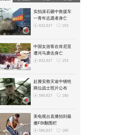
实拍滚石砸中救援车
一青年志愿者身亡
832,627
153
中国女游客在肯尼亚
遭河马袭击身亡
832,627
153
赴雅安救灾途中牺牲
两位战士照片公布
580,627
180
美电视台直播拍到最
傻FBI翻围栏
580,627
180