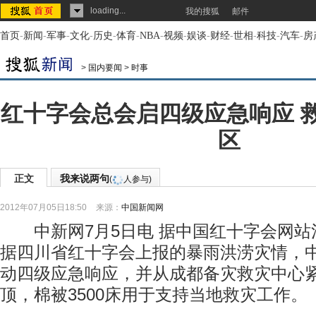
loading...
我的搜狐
邮件
首页
-
新闻
-
军事
-
文化
-
历史
-
体育
-
NBA
-
视频
-
娱谈
-
财经
-
世相
-
科技
-
汽车
-
房
>
国内要闻
>
时事
红十字会总会启四级应急响应 
区
正文
我来说两句
(
人参与)
2012年07月05日18:50
来源：
中国新闻网
中新网7月5日电 据中国红十字会网站消
据四川省红十字会上报的暴雨洪涝灾情，
动四级应急响应，并从成都备灾救灾中心紧
顶，棉被3500床用于支持当地救灾工作。