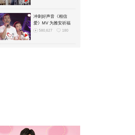
冲刺好声音《相信
爱》MV 为雅安祈福
580,627
180