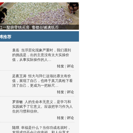
博推荐
袁岳
当浮层化现象严重时，我们遇到
的挑战是，出的主意没有太大实操价
值，从事实际操作的人…
转发
|
评论
足夜王涛
恒大与拜仁这场比赛太有价
值，展现了自己，也终于真刀真枪下看
清了自己，更成为一把标尺…
转发
|
评论
罗崇敏
人的生命本无意义，是学习和
实践赋予了它意义。应该把学习作为人
生的习惯和信仰。
转发
|
评论
陆琪
幸福是什么？当你功成名就时，
发现成功不会让你幸福，和人分享才