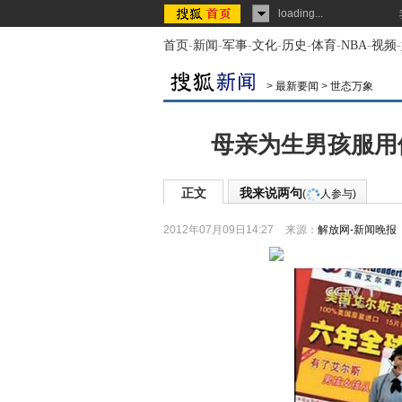
loading...
首页
-
新闻
-
军事
-
文化
-
历史
-
体育
-
NBA
-
视频
-
>
最新要闻
>
世态万象
母亲为生男孩服用假
正文
我来说两句
(
人参与)
2012年07月09日14:27
来源：
解放网-新闻晚报