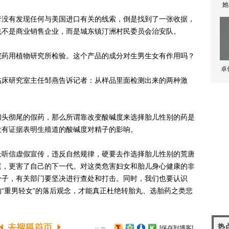
她
没有发现任何与美国进口有关的线索，倒是找到了一张收据，
也不是商业销售企业，而是城东镇汀洲村民委员会治安队。
药用植物研究所检验。这个产品的成分对生男生女有作用吗？
卓
床研究室主任邹燕告诉记者：从样品里面检测出来的两种激
头彻尾的假药，那么所谓靠改变酸碱度来选择胎儿性别的药是
没有证据表明生殖道的酸碱度对精子的影响。
听信虚假宣传，违反自然规律，硬要去作选择胎儿性别的荒唐
庭，更害了自己的下一代。对这类危害妇女和胎儿身心健康的非
分子，有关部门要坚决进行查处和打击。同时，我们也要认识
“重男轻女”的落后观念，才能真正杜绝转胎丸、选胎药之类悲
热
[保存到博客]