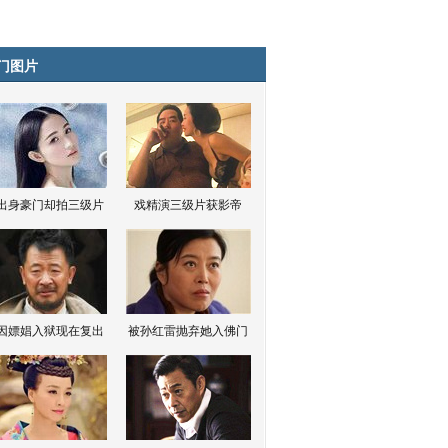
门图片
出身豪门却拍三级片
戏精演三级片获影帝
因嫖娼入狱现在复出
被孙红雷抛弃她入佛门