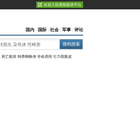
欢迎入驻搜狐媒体平台
国内
|
国际
|
社会
|
军事
|
评论
：
死亡航班
饲养蜘蛛侠
夺命房间
引力双眼皮