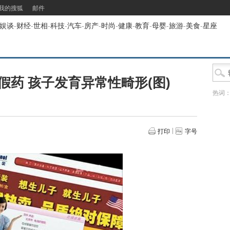
我的搜狐
邮件
娱谈
-
财经
-
世相
-
科技
-
汽车
-
房产
-
时尚
-
健康
-
教育
-
母婴
-
旅游
-
美食
-
星座
药 孩子发育异常性畸形(图)
热词
打印
字号