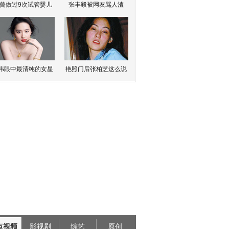
曾做过9次试管婴儿
张丰毅被网友骂人渣
伟眼中最清纯的女星
艳照门后张柏芝这么说
点视频
影视剧
综艺
原创