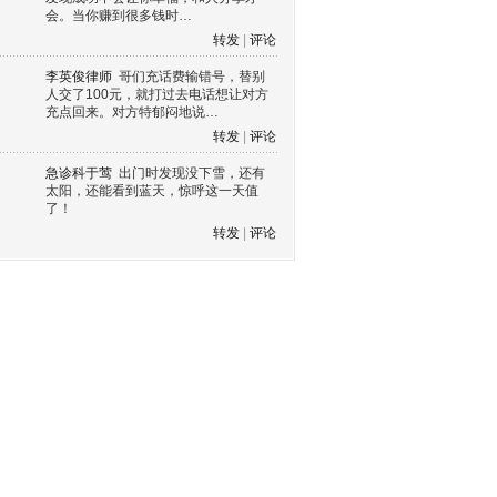
会。当你赚到很多钱时…
转发
|
评论
李英俊律师
哥们充话费输错号，替别
人交了100元，就打过去电话想让对方
充点回来。对方特郁闷地说…
转发
|
评论
急诊科于莺
出门时发现没下雪，还有
太阳，还能看到蓝天，惊呼这一天值
了！
转发
|
评论