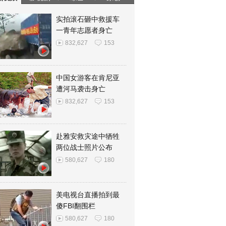
实拍滚石砸中救援车
一青年志愿者身亡
832,627
153
中国女游客在肯尼亚
遭河马袭击身亡
832,627
153
赴雅安救灾途中牺牲
两位战士照片公布
580,627
180
美电视台直播拍到最
傻FBI翻围栏
580,627
180