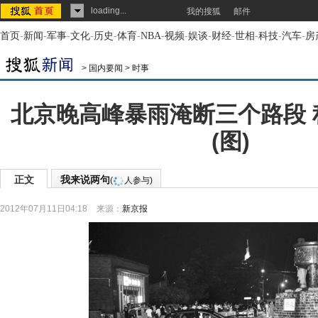
loading...
我的搜狐
邮件
首页
-
新闻
-
军事
-
文化
-
历史
-
体育
-
NBA
-
视频
-
娱谈
-
财经
-
世相
-
科技
-
汽车
-
房
>
国内要闻
>
时事
北京晚高峰暴雨淹断三个路段 
(图)
正文
我来说两句
(
人参与)
2012年07月11日04:18
来源：
新京报