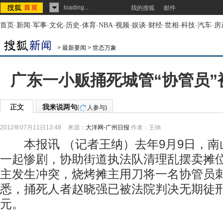
loading...
我的搜狐
邮件
首页
-
新闻
-
军事
-
文化
-
历史
-
体育
-
NBA
-
视频
-
娱谈
-
财经
-
世相
-
科技
-
汽车
-
房
>
最新要闻
>
世态万象
广东一小贩捅死城管“协管员”
正文
我来说两句
(
人参与)
2012年07月11日13:48
来源：
大洋网-广州日报
作者：王纳
本报讯 （记者王纳）去年9月9日，南
一起惨剧，协助街道执法队清理乱摆卖摊
主发生冲突，烧烤摊主用刀将一名协管员
悉，捅死人者赵晓强已被法院判决无期徒刑
元。