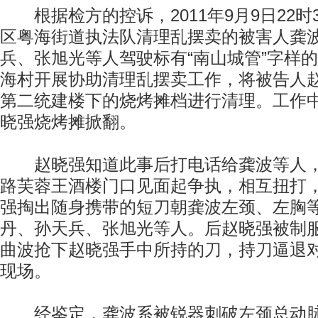
根据检方的控诉，2011年9月9日22时
区粤海街道执法队清理乱摆卖的被害人龚
兵、张旭光等人驾驶标有“南山城管”字样
海村开展协助清理乱摆卖工作，将被告人
第二统建楼下的烧烤摊档进行清理。工作
晓强烧烤摊掀翻。
赵晓强知道此事后打电话给龚波等人，
路芙蓉王酒楼门口见面起争执，相互扭打
强掏出随身携带的短刀朝龚波左颈、左胸
丹、孙天兵、张旭光等人。后赵晓强被制
曲波抢下赵晓强手中所持的刀，持刀逼退
现场。
经鉴定，龚波系被锐器刺破左颈总动脉