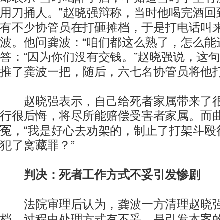
用刀捅人。”赵晓强辩称，当时他喝完酒回
有不少协管员在打砸摊档，于是打电话叫
波。他问龚波：“咱们都这么熟了，怎么能
答：“因为你们没有交钱。”赵晓强说，这
推了龚波一把，随后，六七名协管员将他
赵晓强表示，自己给死者家属带来了很
行很后悔，将尽所能赔偿受害者家属。而
冤，“我是好心去劝架的，制止了打架斗殴
犯了窝藏罪？”
判决：死者工作方式不妥引发惨剧
法院审理后认为，龚波一方清理赵晓强
档，过程中处理方式有不妥，是引发本案