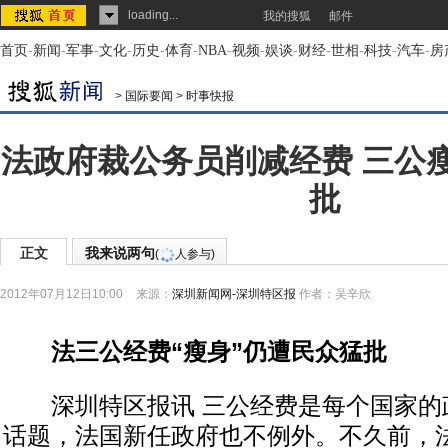
loading...
我的搜狐
邮件
首页
-
新闻
-
军事
-
文化
-
历史
-
体育
-
NBA
-
视频
-
娱谈
-
财经
-
世相
-
科技
-
汽车
-
房
>
国际要闻
>
时事快报
法政府裁公务员削减经费 三公
批
正文
我来说两句
(
人参与)
2012年07月12日10:00
来源：
深圳新闻网-深圳特区报
作者：吴辛欣
法三公经费“瘦身”仍遭民众猛批
深圳特区报讯 三公经费是每个国家的
话题，法国新任政府也不例外。不久前，