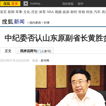
loading...
我的搜狐
邮件
首页
-
新闻
-
军事
-
文化
-
历史
-
体育
-
NBA
-
视频
-
娱谈
-
财经
-
世相
-
科技
-
汽车
-
房
>
国内要闻
>
时事
中纪委否认山东原副省长黄胜贪
正文
我来说两句
(
人参与)
2012年07月13日16:06
来源：
新华网