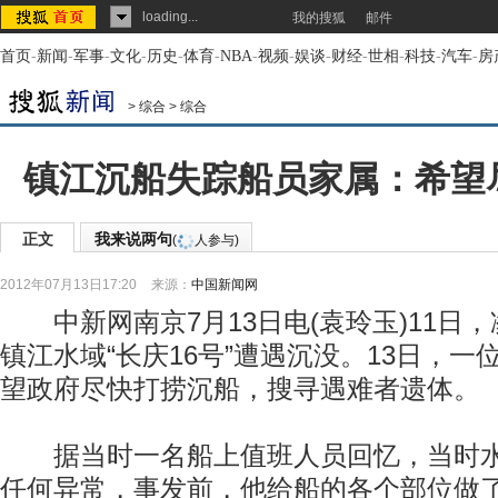
loading...
我的搜狐
邮件
首页
-
新闻
-
军事
-
文化
-
历史
-
体育
-
NBA
-
视频
-
娱谈
-
财经
-
世相
-
科技
-
汽车
-
房
>
综合
>
综合
镇江沉船失踪船员家属：希望
正文
我来说两句
(
人参与)
2012年07月13日17:20
来源：
中国新闻网
中新网南京7月13日电(袁玲玉)11日
镇江水域“长庆16号”遭遇沉没。13日，
望政府尽快打捞沉船，搜寻遇难者遗体。
据当时一名船上值班人员回忆，当时水
任何异常，事发前，他给船的各个部位做