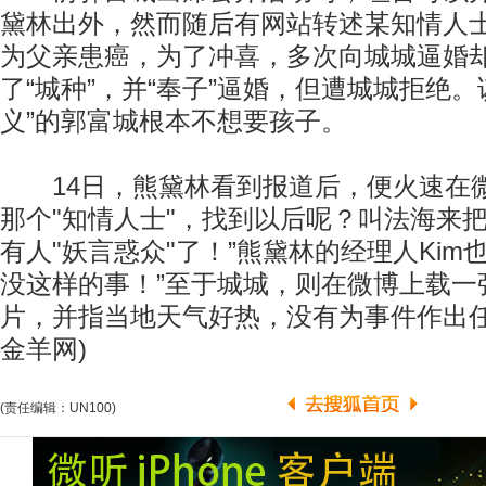
黛林出外，然而随后有网站转述某知情人
为父亲患癌，为了冲喜，多次向城城逼婚
了“城种”，并“奉子”逼婚，但遭城城拒绝。
义”的郭富城根本不想要孩子。
14日，熊黛林看到报道后，便火速在微
那个"知情人士"，找到以后呢？叫法海来
有人"妖言惑众"了！”熊黛林的经理人Kim
没这样的事！”至于城城，则在微博上载一
片，并指当地天气好热，没有为事件作出任
金羊网)
(责任编辑：UN100)