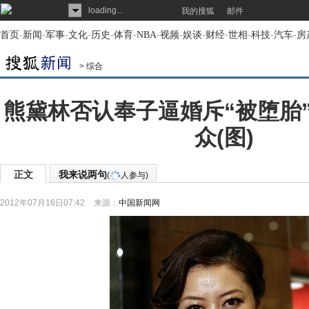
loading...
我的搜狐
邮件
首页
-
新闻
-
军事
-
文化
-
历史
-
体育
-
NBA
-
视频
-
娱谈
-
财经
-
世相
-
科技
-
汽车
-
房
>
综合
熊黛林否认奉子逼婚斥“被堕胎
众(图)
正文
我来说两句
(
人参与)
2012年07月16日07:42
来源：
中国新闻网