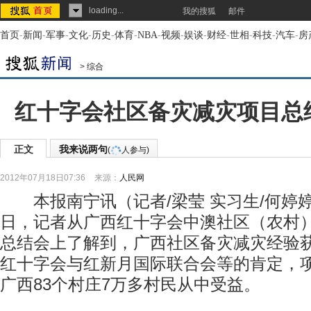
loading...
我的搜狐
邮件
首页
-
新闻
-
军事
-
文化
-
历史
-
体育
-
NBA
-
视频
-
娱谈
-
财经
-
世相
-
科技
-
汽车
-
房
>
综合
红十字会社区备灾减灾项目总
正文
我来说两句
(
人参与)
2012年07月18日07:36
来源：
人民网
本报南宁讯（记者/梁莹 实习生/何婷婷 
日，记者从广西红十字会中澳社区（农村
总结会上了解到，广西社区备灾减灾经验
红十字会与红新月国际联合会等的肯定，
广西83个村庄7万多村民从中受益。