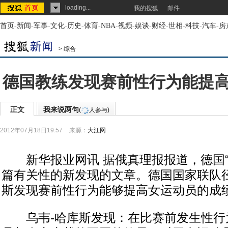
loading...
我的搜狐
邮件
首页
-
新闻
-
军事
-
文化
-
历史
-
体育
-
NBA
-
视频
-
娱谈
-
财经
-
世相
-
科技
-
汽车
-
房
>
综合
德国教练发现赛前性行为能提
正文
我来说两句
(
人参与)
2012年07月18日19:57
来源：
大江网
新华报业网讯 据俄真理报报道，德国“
篇有关性的新发现的文章。德国国家联队径
斯发现赛前性行为能够提高女运动员的成
乌韦-哈库斯发现：在比赛前发生性行