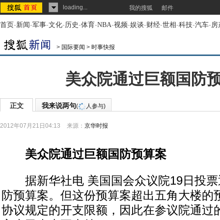
loading...
我的搜狐
邮件
首页
-
新闻
-
军事
-
文化
-
历史
-
体育
-
NBA
-
视频
-
娱谈
-
财经
-
世相
-
科技
-
汽车
-
房
>
国际要闻
>
时事快报
美众院通过巨额国防
正文
我来说两句
(
人参与)
2012年07月21日04:13
来源：
京华时报
美众院通过巨额国防预算案
据新华社电 美国国会众议院19日投票
防预算案。但这份预算案超出五角大楼的
协议规定的开支限额，因此在参议院通过