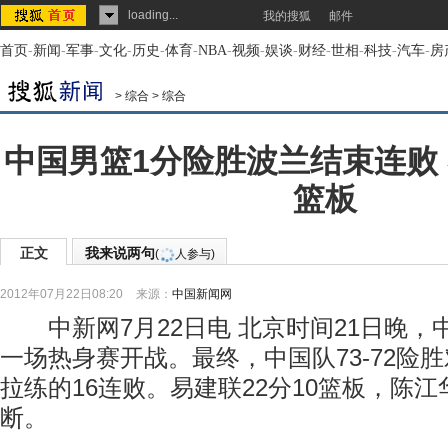
loading...
我的搜狐
邮件
首页
-
新闻
-
军事
-
文化
-
历史
-
体育
-
NBA
-
视频
-
娱谈
-
财经
-
世相
-
科技
-
汽车
-
房
>
综合
>
综合
中国男篮1分险胜波兰结束连败 
篮板
正文
我来说两句
(
人参与)
2012年07月22日08:20
来源：
中国新闻网
中新网7月22日电 北京时间21日晚，
一场热身赛开战。最终，中国队73-72险
拉练的16连败。易建联22分10篮板，陈江华
断。