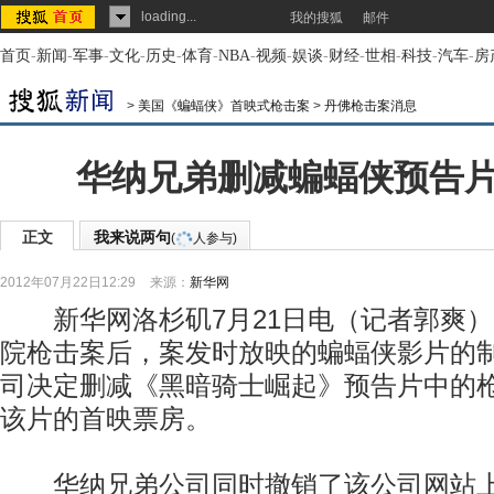
loading...
我的搜狐
邮件
首页
-
新闻
-
军事
-
文化
-
历史
-
体育
-
NBA
-
视频
-
娱谈
-
财经
-
世相
-
科技
-
汽车
-
房
>
美国《蝙蝠侠》首映式枪击案
>
丹佛枪击案消息
华纳兄弟删减蝙蝠侠预告
正文
我来说两句
(
人参与)
2012年07月22日12:29
来源：
新华网
新华网洛杉矶7月21日电（记者郭爽）
院枪击案后，案发时放映的蝙蝠侠影片的
司决定删减《黑暗骑士崛起》预告片中的
该片的首映票房。
华纳兄弟公司同时撤销了该公司网站上