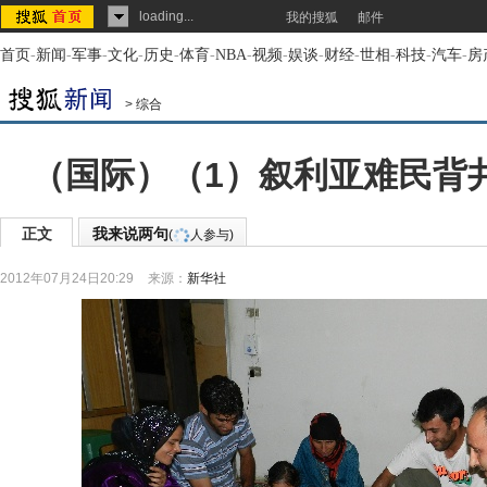
loading...
我的搜狐
邮件
首页
-
新闻
-
军事
-
文化
-
历史
-
体育
-
NBA
-
视频
-
娱谈
-
财经
-
世相
-
科技
-
汽车
-
房
>
综合
（国际）（1）叙利亚难民背
正文
我来说两句
(
人参与)
2012年07月24日20:29
来源：
新华社