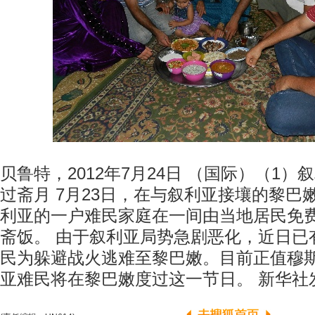
贝鲁特，2012年7月24日 （国际）（1
过斋月 7月23日，在与叙利亚接壤的黎巴
利亚的一户难民家庭在一间由当地居民免
斋饭。 由于叙利亚局势急剧恶化，近日已
民为躲避战火逃难至黎巴嫩。目前正值穆
亚难民将在黎巴嫩度过这一节日。 新华社