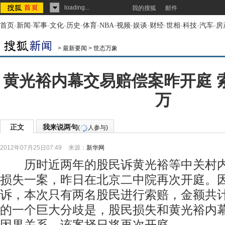
loading...
我的搜狐
邮件
首页
-
新闻
-
军事
-
文化
-
历史
-
体育
-
NBA
-
视频
-
娱谈
-
财经
-
世相
-
科技
-
汽车
-
房
>
最新要闻
>
世态万象
黄光裕内幕交易赔偿案昨开庭 索
万
正文
我来说两句
(
人参与)
2012年07月25日07:49
来源：
新华网
历时近两年的股民诉黄光裕等中关村内
损失一案，昨日在北京二中院再次开庭。
诉，本次只有两名股民进行索赔，金额共计
的一个巨大分歧是，股民损失和黄光裕内