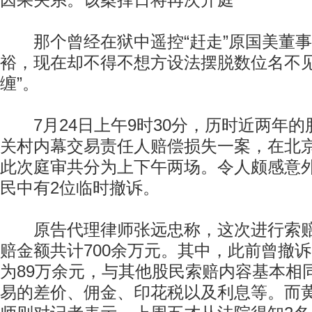
因果关系。该案择日将再次开庭
那个曾经在狱中遥控“赶走”原国美董事
裕，现在却不得不想方设法摆脱数位名不见
缠”。
7月24日上午9时30分，历时近两年的
关村内幕交易责任人赔偿损失一案，在北
此次庭审共分为上下午两场。令人颇感意
民中有2位临时撤诉。
原告代理律师张远忠称，这次进行索赔
赔金额共计700余万元。其中，此前曾撤
为89万余元，与其他股民索赔内容基本相
易的差价、佣金、印花税以及利息等。而