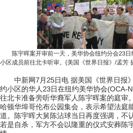
陈宇晖案开审前一天，美华协会纽约分会23日组
小区成员前往北卡听审。(美国《世界日报》/孟芳 
中新网7月25日电 据美国《世界日报》
约小区的华人23日在纽约美华协会(OCA-
往北卡准备旁听华裔军人陈宇晖案的庭审
哈顿华埠哥伦布公园集会，表示希望法庭
道。陈宇晖大舅陈沾球当日再度强调，不
若是自杀，军方不会以隆重的仪式安葬陈