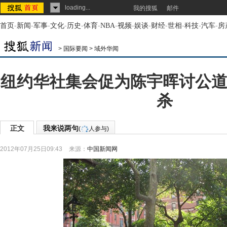
loading...
我的搜狐
邮件
首页
-
新闻
-
军事
-
文化
-
历史
-
体育
-
NBA
-
视频
-
娱谈
-
财经
-
世相
-
科技
-
汽车
-
房
>
国际要闻
>
域外华闻
纽约华社集会促为陈宇晖讨公道
杀
正文
我来说两句
(
人参与)
2012年07月25日09:43
来源：
中国新闻网