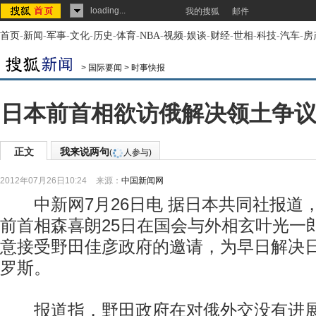
loading...
我的搜狐
邮件
首页
-
新闻
-
军事
-
文化
-
历史
-
体育
-
NBA
-
视频
-
娱谈
-
财经
-
世相
-
科技
-
汽车
-
房
>
国际要闻
>
时事快报
日本前首相欲访俄解决领土争议
正文
我来说两句
(
人参与)
2012年07月26日10:24
来源：
中国新闻网
中新网7月26日电 据日本共同社报道
前首相森喜朗25日在国会与外相玄叶光一
意接受野田佳彦政府的邀请，为早日解决
罗斯。
报道指，野田政府在对俄外交没有进展