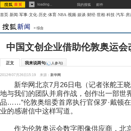
loading...
我的搜狐
邮件
首页
-
新闻
-
军事
-
文化
-
历史
-
体育
-
NBA
-
视频
-
娱谈
-
财经
-
世相
-
科技
-
汽车
-
房
>
综合
中国文创企业借助伦敦奥运会
正文
我来说两句
(
人参与)
2012年07月26日15:19
来源：
新华网
新华网北京7月26日电（记者张舵王晓
地与我们的团队并肩作战，创作出一部世
品……”伦敦奥组委首席执行官保罗·戴顿
业的感谢信中这样写道。
作为伦敦奥运会数字图像供应商，北京