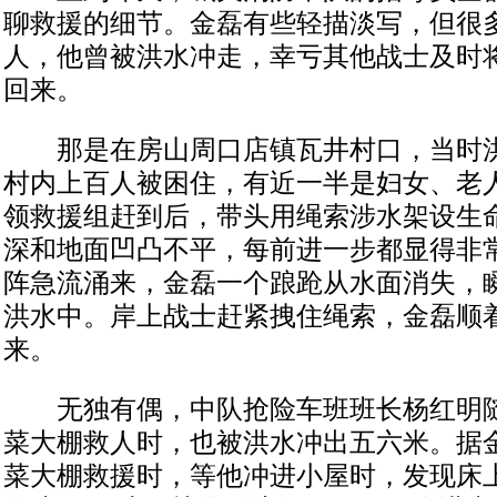
聊救援的细节。金磊有些轻描淡写，但很
人，他曾被洪水冲走，幸亏其他战士及时
回来。
那是在房山周口店镇瓦井村口，当时洪
村内上百人被困住，有近一半是妇女、老
领救援组赶到后，带头用绳索涉水架设生
深和地面凹凸不平，每前进一步都显得非
阵急流涌来，金磊一个踉跄从水面消失，
洪水中。岸上战士赶紧拽住绳索，金磊顺
来。
无独有偶，中队抢险车班班长杨红明随
菜大棚救人时，也被洪水冲出五六米。据
菜大棚救援时，等他冲进小屋时，发现床