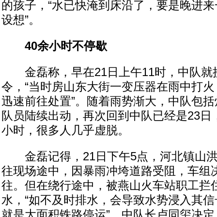
的孩子，“水已快淹到床沿了，要是晚进来
设想”。
40余小时不停歇
金磊称，早在21日上午11时，中队就
令，“当时房山东大街一变压器在雨中打火
迅速前往处置”。随着雨势渐大，中队包括
队员陆续出动，再次回到中队已经是23日
小时，很多人几乎虚脱。
金磊记得，21日下午5点，河北镇山洪
往现场途中，因暴雨冲垮道路受阻，车组
往。但在绕行途中，被燕山火车站职工拦
水，“如不及时排水，会导致水势浸入其信
就是大面积铁路停运”。中队长卢同玺决定