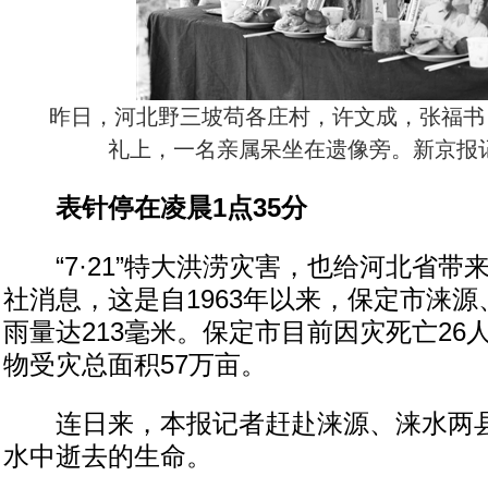
昨日，河北野三坡苟各庄村，许文成，张福书
礼上，一名亲属呆坐在遗像旁。新京报记
表针停在凌晨1点35分
“7·21”特大洪涝灾害，也给河北省带
社消息，这是自1963年以来，保定市涞
雨量达213毫米。保定市目前因灾死亡26
物受灾总面积57万亩。
连日来，本报记者赶赴涞源、涞水两县
水中逝去的生命。