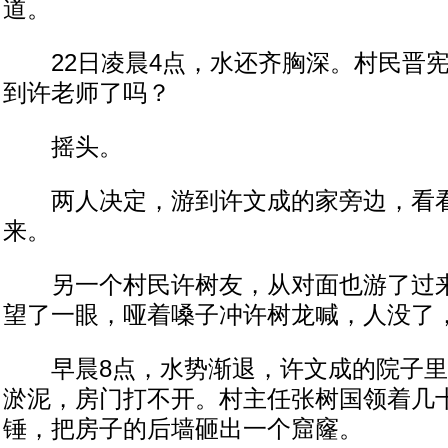
道。
22日凌晨4点，水还齐胸深。村民晋宪
到许老师了吗？
摇头。
两人决定，游到许文成的家旁边，看看
来。
另一个村民许树友，从对面也游了过来
望了一眼，哑着嗓子冲许树龙喊，人没了
早晨8点，水势渐退，许文成的院子里
淤泥，房门打不开。村主任张树国领着几
锤，把房子的后墙砸出一个窟窿。