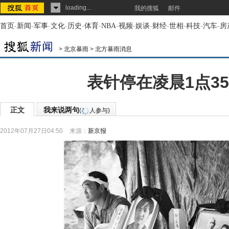
loading...
我的搜狐
邮件
首页
-
新闻
-
军事
-
文化
-
历史
-
体育
-
NBA
-
视频
-
娱谈
-
财经
-
世相
-
科技
-
汽车
-
房
>
北京暴雨
>
北方暴雨消息
表针停在凌晨1点3
正文
我来说两句
(
人参与)
2012年07月27日04:50
来源：
新京报