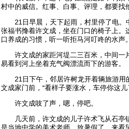
村中的威信。红事、白事、评理，都要找
21日早晨，天下起雨，村里停了电。
张福书搀着许文成，坐在门口的椅子上。
口养成的习惯，听一听拒马河叮咚的水声
许文成的家距河堤二三百米，中间一片
易看到河上坐着充气阀漂流而下的游客。
21日下午，邻居许树龙开着辆旅游用
文成家门前，“看样子要涨水，车停你这儿
许文成吱了声，嗯，停吧。
几天前，许文成的儿子许术飞从石亭镇
是当地中学的美术老师，放暑假了，来看