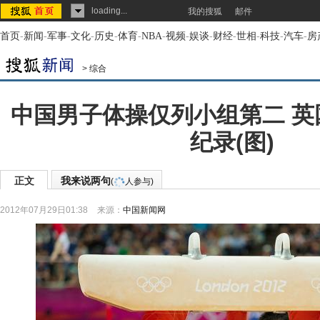
loading...
我的搜狐
邮件
首页
-
新闻
-
军事
-
文化
-
历史
-
体育
-
NBA
-
视频
-
娱谈
-
财经
-
世相
-
科技
-
汽车
-
房
>
综合
中国男子体操仅列小组第二 英
纪录(图)
正文
我来说两句
(
人参与)
2012年07月29日01:38
来源：
中国新闻网