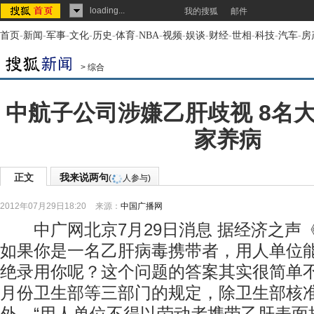
loading...
我的搜狐
邮件
首页
-
新闻
-
军事
-
文化
-
历史
-
体育
-
NBA
-
视频
-
娱谈
-
财经
-
世相
-
科技
-
汽车
-
房
>
综合
中航子公司涉嫌乙肝歧视 8名
家养病
正文
我来说两句
(
人参与)
2012年07月29日18:20
来源：
中国广播网
中广网北京7月29日消息 据经济之声
如果你是一名乙肝病毒携带者，用人单位
绝录用你呢？这个问题的答案其实很简单不能
月份卫生部等三部门的规定，除卫生部核