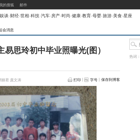
我的搜狐
邮件
娱谈
-
财经
-
世相
-
科技
-
汽车
-
房产
-
时尚
-
健康
-
教育
-
母婴
-
旅游
-
美食
-
星座
运会消息
主易思玲初中毕业照曝光(图）
热词
保存到博客
丽君 庞文涛
打印
字号