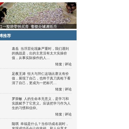
博推荐
袁岳
当浮层化现象严重时，我们遇到
的挑战是，出的主意没有太大实操价
值，从事实际操作的人…
转发
|
评论
足夜王涛
恒大与拜仁这场比赛太有价
值，展现了自己，也终于真刀真枪下看
清了自己，更成为一把标尺…
转发
|
评论
罗崇敏
人的生命本无意义，是学习和
实践赋予了它意义。应该把学习作为人
生的习惯和信仰。
转发
|
评论
陆琪
幸福是什么？当你功成名就时，
发现成功不会让你幸福，和人分享才