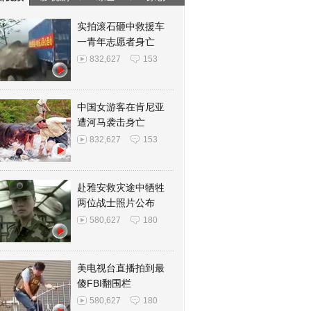
实拍滚石砸中救援车
一青年志愿者身亡
832,627
153
中国女游客在肯尼亚
遭河马袭击身亡
832,627
153
赴雅安救灾途中牺牲
两位战士照片公布
580,627
180
美电视台直播拍到最
傻FBI翻围栏
580,627
180