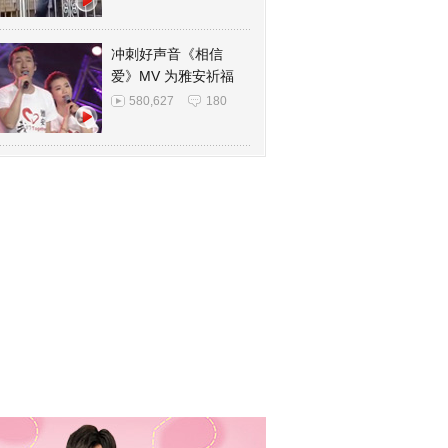
冲刺好声音《相信
爱》MV 为雅安祈福
580,627
180