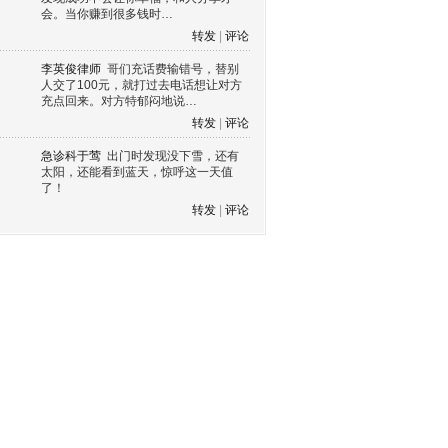
会。当你赚到很多钱时…
转发
|
评论
李英俊律师
哥们充话费输错号，替别
人交了100元，就打过去电话想让对方
充点回来。对方特郁闷地说…
转发
|
评论
急诊科于莺
出门时发现没下雪，还有
太阳，还能看到蓝天，惊呼这一天值
了！
转发
|
评论