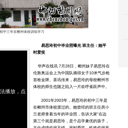
初中三年在郴州体校训练学习
易思玲初中毕业照曝光 班主任：她平
时爱笑
华声在线讯 7月28日，郴州妹子易思玲在
伦敦奥运会上为中国队摘得女子10米气步枪
首枚金牌。喜讯传来，易思玲的母校郴州市
体校的师生也随之陷入一片欢呼雀跃声中。
无法播放，点
2001年2003年，易思玲的初中三年是
在郴州市体校渡过的。她曾经的班主任房小
兰老师拿着当年的毕业照，告诉大家“右边
第三个就是易思玲，是个品学兼优的孩子，
文化成绩也很不错，平时爱笑，性格也很开