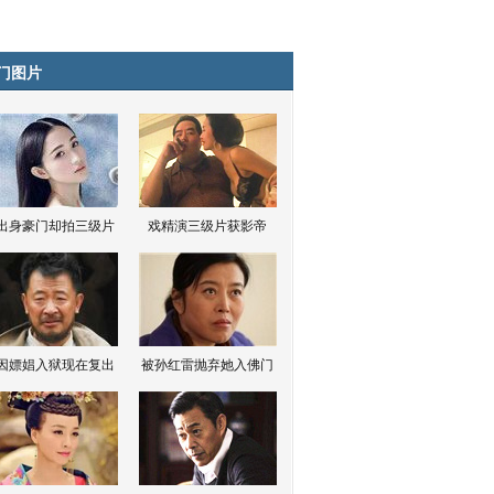
门图片
出身豪门却拍三级片
戏精演三级片获影帝
因嫖娼入狱现在复出
被孙红雷抛弃她入佛门