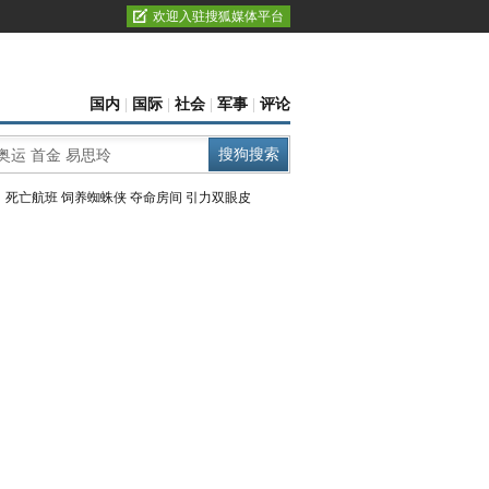
欢迎入驻搜狐媒体平台
国内
|
国际
|
社会
|
军事
|
评论
：
死亡航班
饲养蜘蛛侠
夺命房间
引力双眼皮