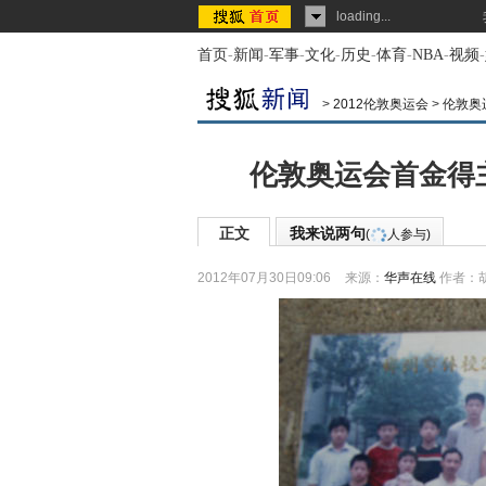
loading...
首页
-
新闻
-
军事
-
文化
-
历史
-
体育
-
NBA
-
视频
-
>
2012伦敦奥运会
>
伦敦奥
伦敦奥运会首金得
正文
我来说两句
(
人参与)
2012年07月30日09:06
来源：
华声在线
作者：胡