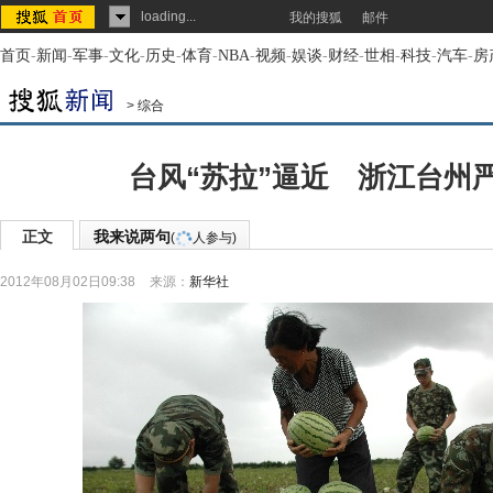
loading...
我的搜狐
邮件
首页
-
新闻
-
军事
-
文化
-
历史
-
体育
-
NBA
-
视频
-
娱谈
-
财经
-
世相
-
科技
-
汽车
-
房
>
综合
台风“苏拉”逼近 浙江台州
正文
我来说两句
(
人参与)
2012年08月02日09:38
来源：
新华社