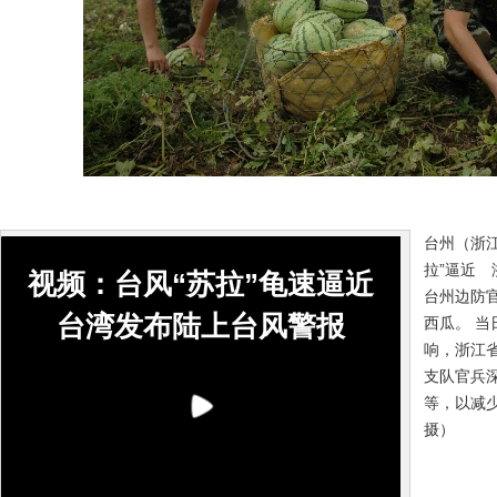
台州（浙江
拉”逼近 
视频：台风“苏拉”龟速逼近
台州边防
台湾发布陆上台风警报
西瓜。 当
响，浙江
支队官兵
等，以减
摄）