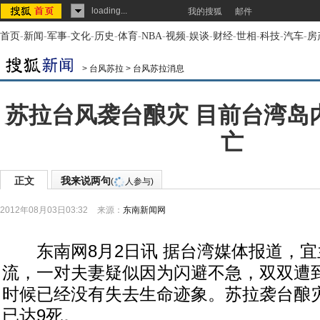
loading...
我的搜狐
邮件
首页
-
新闻
-
军事
-
文化
-
历史
-
体育
-
NBA
-
视频
-
娱谈
-
财经
-
世相
-
科技
-
汽车
-
房
>
台风苏拉
>
台风苏拉消息
苏拉台风袭台酿灾 目前台湾岛
亡
正文
我来说两句
(
人参与)
2012年08月03日03:32
来源：
东南新闻网
东南网8月2日讯 据台湾媒体报道，宜
流，一对夫妻疑似因为闪避不急，双双遭
时候已经没有失去生命迹象。苏拉袭台酿
已达9死。