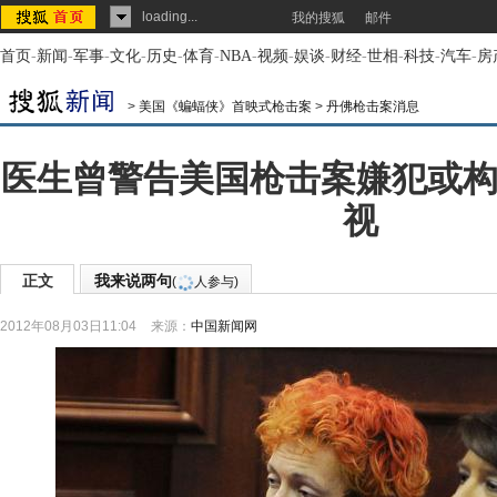
loading...
我的搜狐
邮件
首页
-
新闻
-
军事
-
文化
-
历史
-
体育
-
NBA
-
视频
-
娱谈
-
财经
-
世相
-
科技
-
汽车
-
房
>
美国《蝙蝠侠》首映式枪击案
>
丹佛枪击案消息
医生曾警告美国枪击案嫌犯或构
视
正文
我来说两句
(
人参与)
2012年08月03日11:04
来源：
中国新闻网