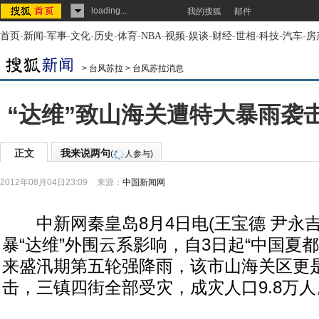
loading...
我的搜狐
邮件
首页
-
新闻
-
军事
-
文化
-
历史
-
体育
-
NBA
-
视频
-
娱谈
-
财经
-
世相
-
科技
-
汽车
-
房
>
台风苏拉
>
台风苏拉消息
“达维”致山海关遭特大暴雨袭击
正文
我来说两句
(
人参与)
2012年08月04日23:09
来源：
中国新闻网
中新网秦皇岛8月4日电(王宝德 尹永吉
暴“达维”外围云系影响，自3日起“中国夏
来盛汛期第五轮强降雨，该市山海关区更
击，三镇四街全部受灾，成灾人口9.8万人