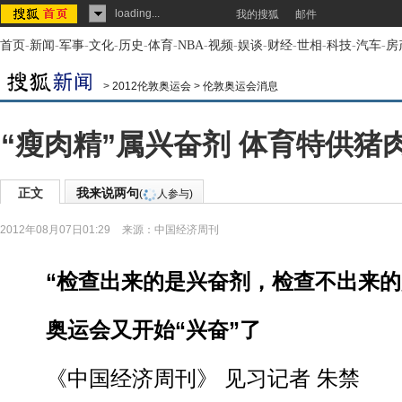
loading...
我的搜狐
邮件
首页
-
新闻
-
军事
-
文化
-
历史
-
体育
-
NBA
-
视频
-
娱谈
-
财经
-
世相
-
科技
-
汽车
-
房
>
2012伦敦奥运会
>
伦敦奥运会消息
“瘦肉精”属兴奋剂 体育特供猪
正文
我来说两句
(
人参与)
2012年08月07日01:29
来源：
中国经济周刊
“检查出来的是兴奋剂，检查不出来的
奥运会又开始“兴奋”了
《中国经济周刊》 见习记者 朱禁