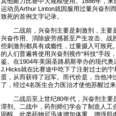
其他耐力比赛中大规模使用。1886年，
运动员Arthur Linton就因服用过量兴
致死的首例文字记录。
二战前，兴奋剂主要是刺激剂，主要是
兴奋作用、消除疲劳感甚至产生攻击、战
些刺激剂都具有成瘾性，过量摄入可致死
的人们普遍将使用兴奋剂视作“科技”手段
鉴。在1904年美国圣路易斯举办的现代奥运
J.Hicks就在比赛途中吃下了注射过士的
蛋，从而获得了冠军。而代价是，当他冲
了，经过4名医生合力医治才使他苏醒过
二战后至上世纪80年代，兴奋剂主要
滞剂。二战中，药剂师们学会了制造人工
固醇。此类药物可迅速增加体重，增强肌