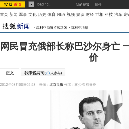
loading...
我的搜狐
邮件
首页
-
新闻
-
军事
-
文化
-
历史
-
体育
-
NBA
-
视频
-
娱谈
-
财经
-
世相
-
科技
-
汽车
-
房
>
叙利亚局势持续动荡
>
叙利亚消息
网民冒充俄部长称巴沙尔身亡 
价
正文
我来说两句
(
人参与)
2012年08月08日02:58
来源：
北京晨报
作者：蒋少清 程春香