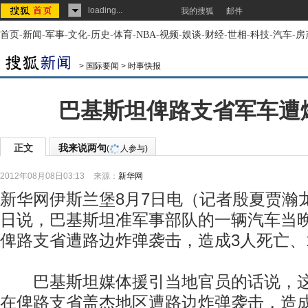
loading...
我的搜狐
邮件
首页
-
新闻
-
军事
-
文化
-
历史
-
体育
-
NBA
-
视频
-
娱谈
-
财经
-
世相
-
科技
-
汽车
-
房
>
国际要闻
>
时事快报
巴基斯坦俾路支省军车遭
正文
我来说两句
(
人参与)
2012年08月08日03:13
来源：
新华网
新华网伊斯兰堡8月7日电（记者殷夏贾瀚
日说，巴基斯坦准军事部队的一辆汽车当
俾路支省遭路边炸弹袭击，造成3人死亡、
巴基斯坦媒体援引当地官员的话说，这
在俾路支省盖杰地区遭路边炸弹袭击，造