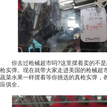
你去过枪械超市吗?这里摆着卖的不是
枪实弹。现在就带大家走进美国的枪械超
蔬菜水果一样摆着等你挑选的真枪实弹，
应俱全。