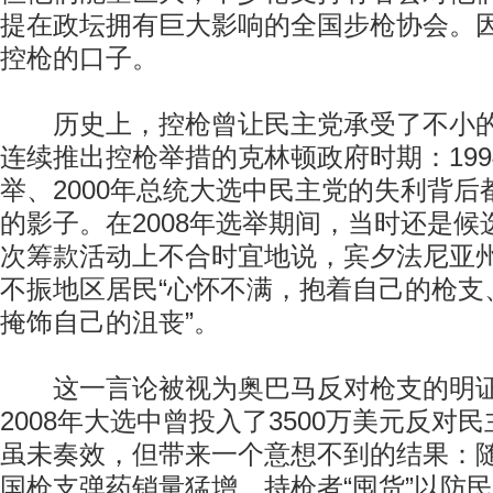
提在政坛拥有巨大影响的全国步枪协会。
控枪的口子。
历史上，控枪曾让民主党承受了不小的
连续推出控枪举措的克林顿政府时期：199
举、2000年总统大选中民主党的失利背
的影子。在2008年选举期间，当时还是
次筹款活动上不合时宜地说，宾夕法尼亚
不振地区居民“心怀不满，抱着自己的枪支
掩饰自己的沮丧”。
这一言论被视为奥巴马反对枪支的明证
2008年大选中曾投入了3500万美元反对
虽未奏效，但带来一个意想不到的结果：
国枪支弹药销量猛增，持枪者“囤货”以防