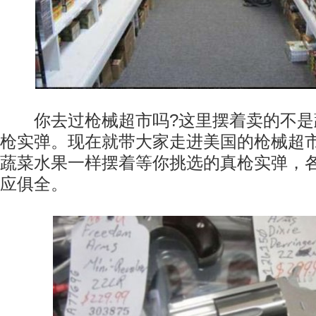
你去过枪械超市吗?这里摆着卖的不是
枪实弹。现在就带大家走进美国的枪械超
蔬菜水果一样摆着等你挑选的真枪实弹，
应俱全。