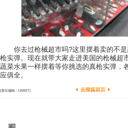
你去过枪械超市吗?这里摆着卖的不是
枪实弹。现在就带大家走进美国的枪械超
蔬菜水果一样摆着等你挑选的真枪实弹，
应俱全。
(责任编辑：UN607)
广告