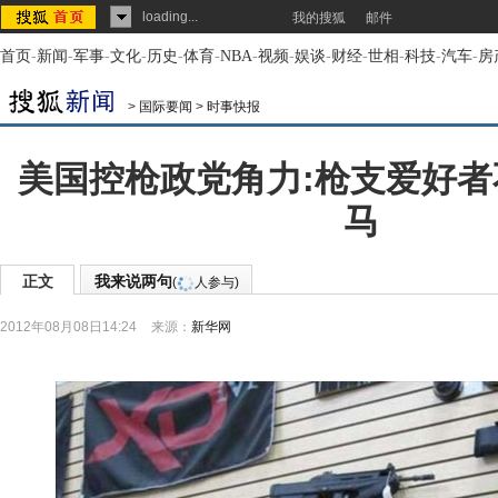
loading...
我的搜狐
邮件
首页
-
新闻
-
军事
-
文化
-
历史
-
体育
-
NBA
-
视频
-
娱谈
-
财经
-
世相
-
科技
-
汽车
-
房
>
国际要闻
>
时事快报
美国控枪政党角力:枪支爱好者
马
正文
我来说两句
(
人参与)
2012年08月08日14:24
来源：
新华网