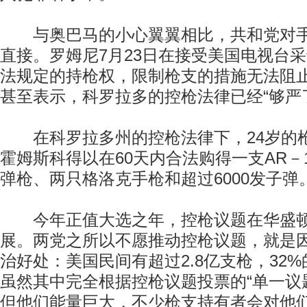
与奥巴马的小心翼翼相比，共和党对手
直接。罗姆尼7月23日在接受美国电视台
法规定的持枪权，限制枪支的措施无法阻
甚至表示，科罗拉多的控枪法律已经“够严
在科罗拉多州的控枪法律下，24岁的
霍姆斯科得以在60天内合法购得一支AR－
弹枪、两只格洛克手枪和超过6000发子弹
今年正值大选之年，控枪议题在华盛顿
展。两党之所以不愿推动控枪议题，就是
治好处：美国民间有超过2.8亿支枪，32
虽然其中完全根据控枪议题投票的“单一议
但他们能量巨大，不少枪支持有者会对他