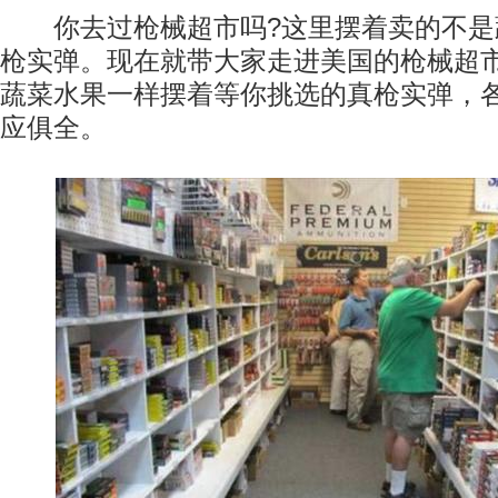
你去过枪械超市吗?这里摆着卖的不是
枪实弹。现在就带大家走进美国的枪械超
蔬菜水果一样摆着等你挑选的真枪实弹，
应俱全。