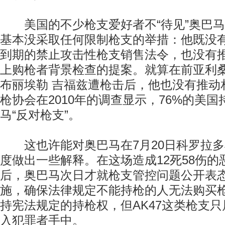
美国的不少枪支爱好者不“待见”奥巴马
基本没采取任何限制枪支的举措：他既没有
到期的禁止攻击性枪支销售法令，也没有
上购枪者背景检查的提案。就算在前亚利
布丽埃勒 吉福兹遭枪击后，他也没有推动
枪协会在2010年的调查显示，76%的美
马“反对枪支”。
这也许能对奥巴马在7月20日科罗拉多
度做出一些解释。在这场造成12死58伤的
后，奥巴马次日才就枪支管控问题公开表
施，确保法律规定不能持枪的人无法购买
持宪法规定的持枪权，但AK47这类枪支
入犯罪者手中。