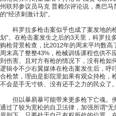
州联邦参议员马克 普赖尔评论说，奥巴马
的“经济刺激计划”。
科罗拉多枪击案似乎也成了案发地的枪
划”。在枪击案发生之后的3天里，科罗拉多
购枪背景检查，比2012年的周末平均数高
周末高了整整43%，枪械训练课程也供不
到伤害、且对方有枪的情况下，没有枪如
逻辑令不少右翼媒体在枪击案发生后，呼
合枪禁，理由是影院里如果有观众持枪，
不会是手无寸铁、没有还手之力的民众了
但以暴易暴可能带来更多枪下亡魂。佛
通过了较为宽松的自卫法律，加强所谓“无
原则下，只要处于自己有权所处的位置，