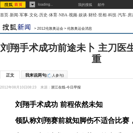
loading...
我的搜狐
邮件
首页
-
新闻
-
军事
-
文化
-
历史
-
体育
-
NBA
-
视频
-
娱谈
-
财经
-
世相
-
科技
-
汽车
-
房
>
2012伦敦奥运会
>
伦敦奥运会消息
刘翔手术成功前途未卜 主刀医
重
正文
我来说两句
(
人参与)
2012年08月10日08:23
来源：
浙江在线-今日早报
刘翔手术成功 前程依然未知
领队称刘翔赛前就知脚伤不适合比赛，