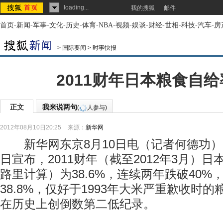
loading...
我的搜狐
邮件
首页
-
新闻
-
军事
-
文化
-
历史
-
体育
-
NBA
-
视频
-
娱谈
-
财经
-
世相
-
科技
-
汽车
-
房
>
国际要闻
>
时事快报
2011财年日本粮食自
正文
我来说两句
(
人参与)
2012年08月10日20:25
来源：
新华网
新华网东京8月10日电（记者何德功）
日宣布，2011财年（截至2012年3月）
路里计算）为38.6%，连续两年跌破40%，
38.8%，仅好于1993年大米严重歉收时的粮
在历史上创倒数第二低纪录。