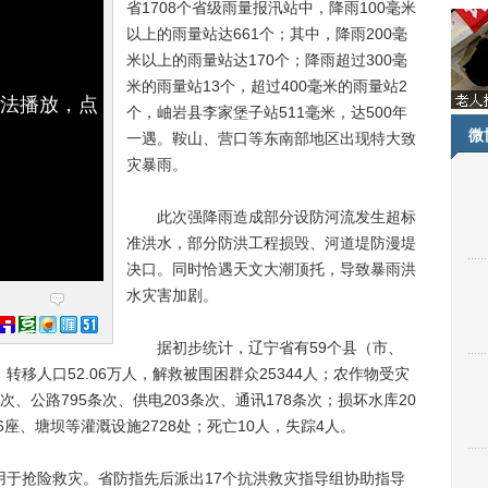
省1708个省级雨量报汛站中，降雨100毫米
以上的雨量站达661个；其中，降雨200毫
米以上的雨量站达170个；降雨超过300毫
米的雨量站13个，超过400毫米的雨量站2
无法播放，点
个，岫岩县李家堡子站511毫米，达500年
微
一遇。鞍山、营口等东南部地区出现特大致
灾暴雨。
此次强降雨造成部分设防河流发生超标
准洪水，部分防洪工程损毁、河道堤防漫堤
决口。同时恰遇天文大潮顶托，导致暴雨洪
水灾害加剧。
据初步统计，辽宁省有59个县（市、
间，转移人口52.06万人，解救被围困群众25344人；农作物受灾
次、公路795条次、供电203条次、通讯178条次；损坏水库20
26座、塘坝等灌溉设施2728处；死亡10人，失踪4人。
于抢险救灾。省防指先后派出17个抗洪救灾指导组协助指导