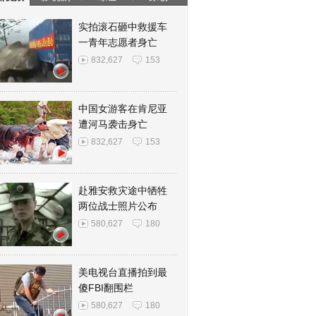
实拍滚石砸中救援车
一青年志愿者身亡
832,627
153
中国女游客在肯尼亚
遭河马袭击身亡
832,627
153
赴雅安救灾途中牺牲
两位战士照片公布
580,627
180
美电视台直播拍到最
傻FBI翻围栏
580,627
180