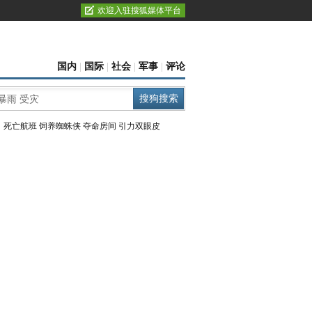
欢迎入驻搜狐媒体平台
国内
|
国际
|
社会
|
军事
|
评论
：
死亡航班
饲养蜘蛛侠
夺命房间
引力双眼皮