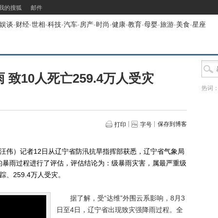
我的搜狐
邮件
娱谈
-
财经
-
世相
-
科技
-
汽车
-
房产
-
时尚
-
健康
-
教育
-
母婴
-
旅游
-
美食
-
星座
 致10人死亡259.4万人受灾
热词
保存到博客
打印
字号
汪伟）记者12日从辽宁省防汛抗旱指挥部获悉，辽宁省气象局
的暴雨过程进行了评估，评估结论为：级暴雨灾害，属最严重级
、259.4万人受灾。
据了解，受“达维”外围云系影响，8月3
日至4日，辽宁省出现致灾强降雨过程。全