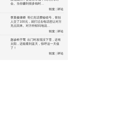
会。当你赚到很多钱时…
转发
|
评论
李英俊律师
哥们充话费输错号，替别
人交了100元，就打过去电话想让对方
充点回来。对方特郁闷地说…
转发
|
评论
急诊科于莺
出门时发现没下雪，还有
太阳，还能看到蓝天，惊呼这一天值
了！
转发
|
评论