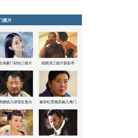
门图片
出身豪门却拍三级片
戏精演三级片获影帝
因嫖娼入狱现在复出
被孙红雷抛弃她入佛门