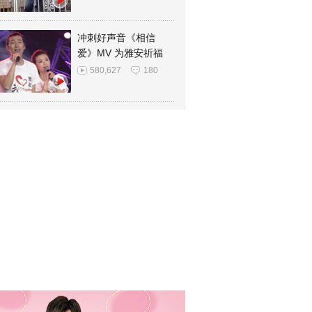
冲刺好声音《相信
爱》MV 为雅安祈福
580,627
180