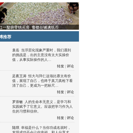
博推荐
袁岳
当浮层化现象严重时，我们遇到
的挑战是，出的主意没有太大实操价
值，从事实际操作的人…
转发
|
评论
足夜王涛
恒大与拜仁这场比赛太有价
值，展现了自己，也终于真刀真枪下看
清了自己，更成为一把标尺…
转发
|
评论
罗崇敏
人的生命本无意义，是学习和
实践赋予了它意义。应该把学习作为人
生的习惯和信仰。
转发
|
评论
陆琪
幸福是什么？当你功成名就时，
发现成功不会让你幸福，和人分享才