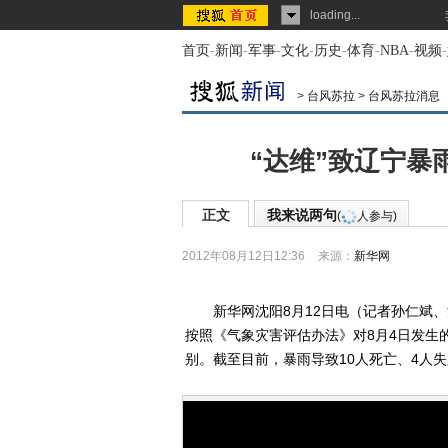
loading...
首页
-
新闻
-
军事
-
文化
-
历史
-
体育
-
NBA
-
视频
-
>
台风苏拉
>
台风苏拉消息
“达维”致辽宁暴雨
正文
我来说两句
(
人参与)
2012年08月12日12:36
来源：
新华网
新华网沈阳8月12日电（记者孙仁斌、
按照《气象灾害评估办法》对8月4日发生
别。截至目前，暴雨导致10人死亡、4人失踪