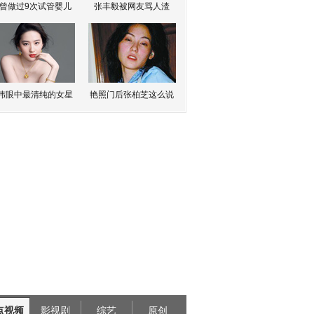
曾做过9次试管婴儿
张丰毅被网友骂人渣
伟眼中最清纯的女星
艳照门后张柏芝这么说
点视频
影视剧
综艺
原创