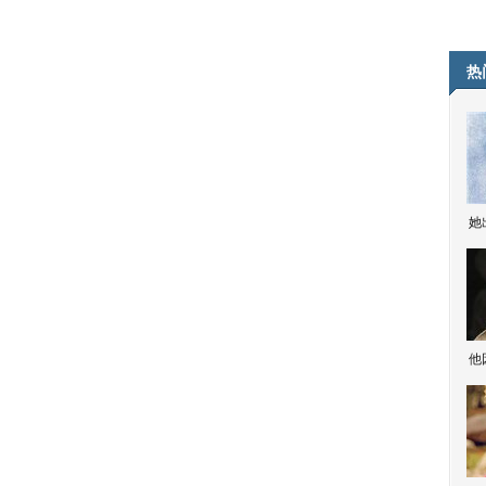
热
她
他