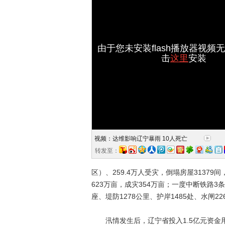
由于您未安装flash播放器视频
击
这里
安装
视频：达维影响辽宁暴雨 10人死亡
转发至：
区）、259.4万人受灾，倒塌房屋31379
623万亩，成灾354万亩；一度中断铁路3条
座、堤防1278公里、护岸1485处、水闸2
汛情发生后，辽宁省投入1.5亿元资金用