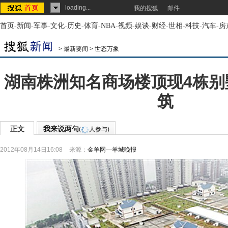
loading...
我的搜狐
邮件
首页
-
新闻
-
军事
-
文化
-
历史
-
体育
-
NBA
-
视频
-
娱谈
-
财经
-
世相
-
科技
-
汽车
-
房
>
最新要闻
>
世态万象
湖南株洲知名商场楼顶现4栋别
筑
正文
我来说两句
(
人参与)
2012年08月14日16:08
来源：
金羊网—羊城晚报