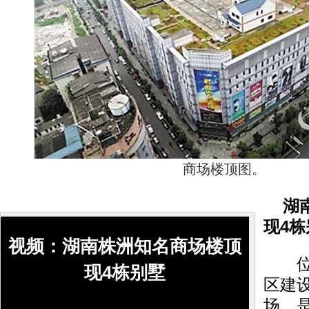
商场楼顶图。
湖
现4栋
视频：湖南株洲知名商场楼顶
位于
现4栋别墅
区建
场，