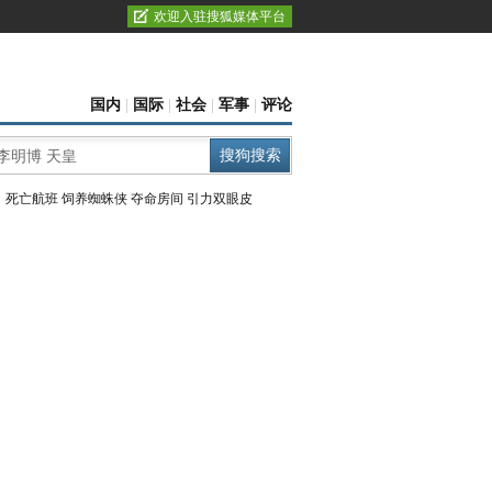
欢迎入驻搜狐媒体平台
国内
|
国际
|
社会
|
军事
|
评论
：
死亡航班
饲养蜘蛛侠
夺命房间
引力双眼皮