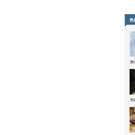
热
她
他