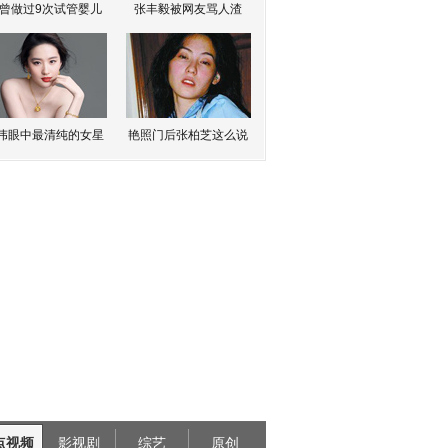
曾做过9次试管婴儿
张丰毅被网友骂人渣
伟眼中最清纯的女星
艳照门后张柏芝这么说
点视频
影视剧
综艺
原创