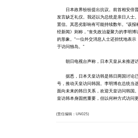
日本政界纷纷提出抗议。前首相安倍晋三
发言缺乏礼仪。我还以为总统是亲日人士。
置信。其恶劣影响有可能持续数年。”该报
经新闻》则称，“丧失政治凝聚力的李明博
的形象。”一位外交消息人士还担忧地表示
于访问独岛。”
朝日电视台声称，日本天皇从未推进访
据悉，日本天皇访韩是韩日两国讨论已
号，推动天皇访问韩国。李明博在总统当选
面向未来的韩日关系，欢迎天皇访问韩国。
皇访韩本身固然重要，但以何种方式访问
(责任编辑：UN025)