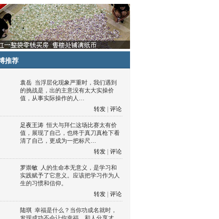
博推荐
袁岳
当浮层化现象严重时，我们遇到
的挑战是，出的主意没有太大实操价
值，从事实际操作的人…
转发
|
评论
足夜王涛
恒大与拜仁这场比赛太有价
值，展现了自己，也终于真刀真枪下看
清了自己，更成为一把标尺…
转发
|
评论
罗崇敏
人的生命本无意义，是学习和
实践赋予了它意义。应该把学习作为人
生的习惯和信仰。
转发
|
评论
陆琪
幸福是什么？当你功成名就时，
发现成功不会让你幸福，和人分享才