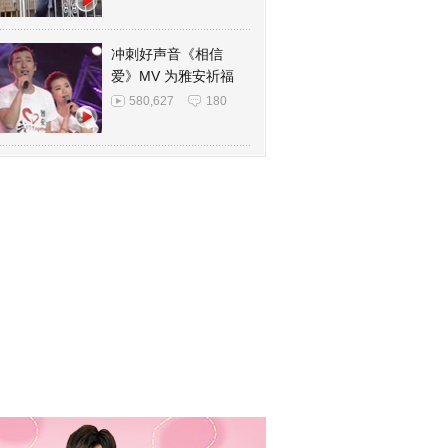
冲刺好声音《相信
爱》MV 为雅安祈福
580,627
180