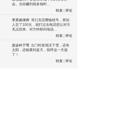
会。当你赚到很多钱时…
转发
|
评论
李英俊律师
哥们充话费输错号，替别
人交了100元，就打过去电话想让对方
充点回来。对方特郁闷地说…
转发
|
评论
急诊科于莺
出门时发现没下雪，还有
太阳，还能看到蓝天，惊呼这一天值
了！
转发
|
评论