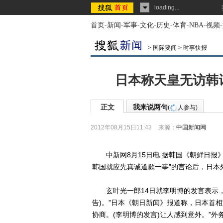
loading...
首页
-
新闻
-
军事
-
文化
-
历史
-
体育
-
NBA
-
视频
-
>
国际要闻
>
时事快报
日本称天皇无访韩
正文
我来说两句
(
人参与)
2012年08月15日11:43
来源：
中国新闻网
中新网8月15日电 据韩国《朝鲜日报》
韩国就应先真诚道歉一事”的言论后，日本
玄叶光一郎14日就李明博的发言表示，
告)。”日本《朝日新闻》报道称，日本首
协商。(李明博的发言)让人感到意外。”外