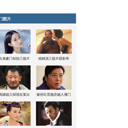
门图片
出身豪门却拍三级片
戏精演三级片获影帝
因嫖娼入狱现在复出
被孙红雷抛弃她入佛门