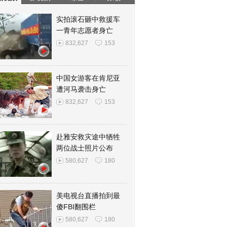
实拍滚石砸中救援车
一青年志愿者身亡
832,627
153
中国女游客在肯尼亚
遭河马袭击身亡
832,627
153
赴雅安救灾途中牺牲
两位战士照片公布
580,627
180
美电视台直播拍到最
傻FBI翻围栏
580,627
180