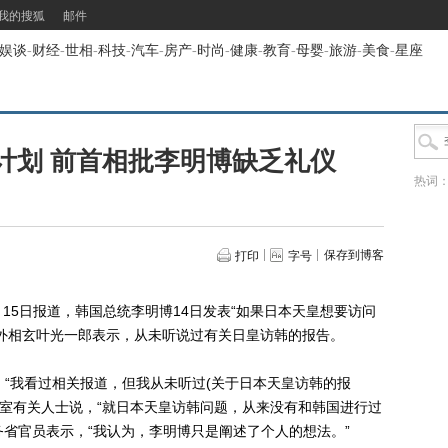
我的搜狐
邮件
娱谈
-
财经
-
世相
-
科技
-
汽车
-
房产
-
时尚
-
健康
-
教育
-
母婴
-
旅游
-
美食
-
星座
计划 前首相批李明博缺乏礼仪
热词
保存到博客
打印
字号
15日报道，韩国总统李明博14日发表“如果日本天皇想要访问
外相玄叶光一郎表示，从未听说过有关日皇访韩的报告。
“我看过相关报道，但我从未听过(关于日本天皇访韩的报
相室有关人士说，“就日本天皇访韩问题，从来没有和韩国进行过
务省官员表示，“我认为，李明博只是阐述了个人的想法。”