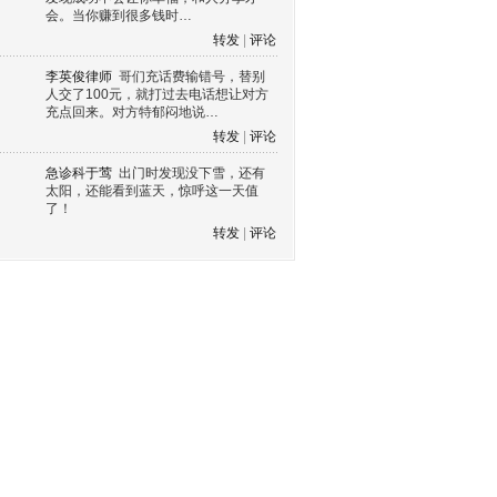
会。当你赚到很多钱时…
转发
|
评论
李英俊律师
哥们充话费输错号，替别
人交了100元，就打过去电话想让对方
充点回来。对方特郁闷地说…
转发
|
评论
急诊科于莺
出门时发现没下雪，还有
太阳，还能看到蓝天，惊呼这一天值
了！
转发
|
评论