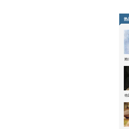
热
她
他