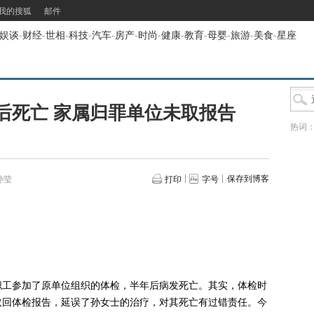
我的搜狐
邮件
娱谈
-
财经
-
世相
-
科技
-
汽车
-
房产
-
时尚
-
健康
-
教育
-
母婴
-
旅游
-
美食
-
星座
后死亡 家属归罪单位未取报告
热词
保存到博客
孙莹
打印
字号
工参加了原单位组织的体检，半年后病发死亡。其实，体检时
取回体检报告，延误了孙女士的治疗，对其死亡有过错责任。今