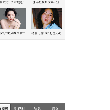
曾做过9次试管婴儿
张丰毅被网友骂人渣
伟眼中最清纯的女星
艳照门后张柏芝这么说
点视频
影视剧
综艺
原创