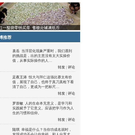
博推荐
袁岳
当浮层化现象严重时，我们遇到
的挑战是，出的主意没有太大实操价
值，从事实际操作的人…
转发
|
评论
足夜王涛
恒大与拜仁这场比赛太有价
值，展现了自己，也终于真刀真枪下看
清了自己，更成为一把标尺…
转发
|
评论
罗崇敏
人的生命本无意义，是学习和
实践赋予了它意义。应该把学习作为人
生的习惯和信仰。
转发
|
评论
陆琪
幸福是什么？当你功成名就时，
发现成功不会让你幸福，和人分享才