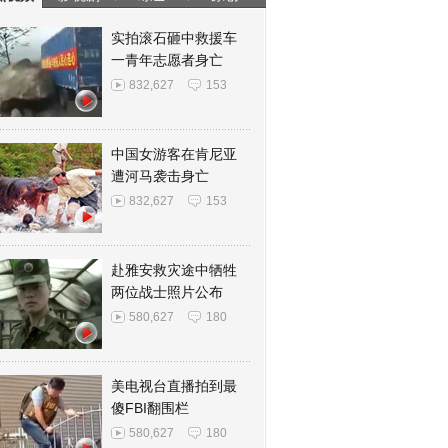
实拍滚石砸中救援车
一青年志愿者身亡
832,627
153
中国女游客在肯尼亚
遭河马袭击身亡
832,627
153
赴雅安救灾途中牺牲
两位战士照片公布
580,627
180
美电视台直播拍到最
傻FBI翻围栏
580,627
180