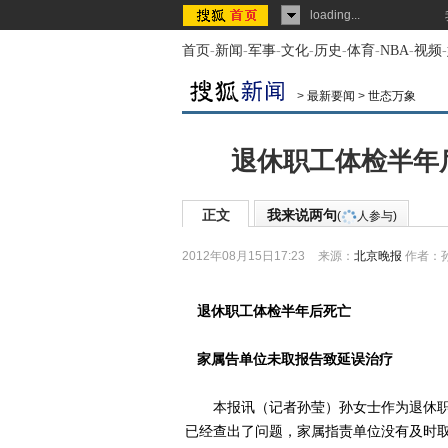
loading...
首页
-
新闻
-
军事
-
文化
-
历史
-
体育
-
NBA
-
视频
-
>
最新要闻
>
世态万象
退休职工体检半年
正文
我来说两句
(
人参与)
2012年08月15日17:23
来源：
北京晚报
作者：
退休职工体检半年后死亡
家属告单位未取报告致延误治疗
本报讯（记者孙莹）孙女士作为退休职
已经查出了问题，家属指责单位没有及时