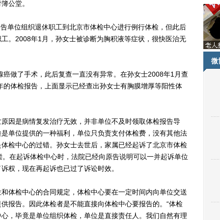
对簿公堂。
被告单位组织退休职工到北京市体检中心进行例行体检，但此后
工。2008年1月，孙女士被诊断为胸积液等症状，很快医治无
微
癌做了手术，此后复查一直没有异常。在孙女士2008年1月查
7年的体检报告，上面显示已经查出孙女士有胸膜增厚等阳性体
原因是病情复发治疗无效，并非单位不及时领取体检报告导
检是单位提供的一种福利，单位只负责支付体检费，没有其他法
是体检中心的过错。孙女士去世后，家属已经起诉了北京市体检
偿。在起诉体检中心时，法院已经向原告说明可以一并起诉单位
了诉权，现在再起诉也已过了诉讼时效。
和体检中心的合同规定，体检中心要在一定时间内向单位交送
供报告。因此体检者是不能直接向体检中心要报告的。“体检
中心，毕竟是单位组织体检，单位是直接责任人。我们自然有理