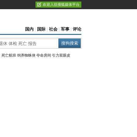
欢迎入驻搜狐媒体平台
国内
|
国际
|
社会
|
军事
|
评论
：
死亡航班
饲养蜘蛛侠
夺命房间
引力双眼皮