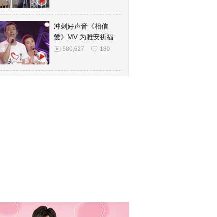
冲刺好声音《相信
爱》MV 为雅安祈福
580,627
180