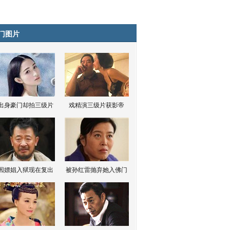
门图片
出身豪门却拍三级片
戏精演三级片获影帝
因嫖娼入狱现在复出
被孙红雷抛弃她入佛门