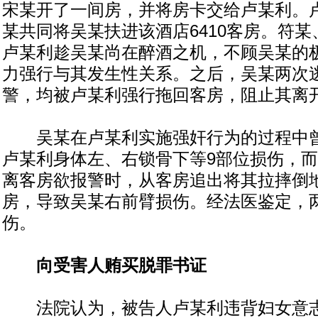
宋某开了一间房，并将房卡交给卢某利。
某共同将吴某扶进该酒店6410客房。符
卢某利趁吴某尚在醉酒之机，不顾吴某的
力强行与其发生性关系。之后，吴某两次
警，均被卢某利强行拖回客房，阻止其离
吴某在卢某利实施强奸行为的过程中曾
卢某利身体左、右锁骨下等9部位损伤，
离客房欲报警时，从客房追出将其拉摔倒
房，导致吴某右前臂损伤。经法医鉴定，
伤。
向受害人贿买脱罪书证
法院认为，被告人卢某利违背妇女意志