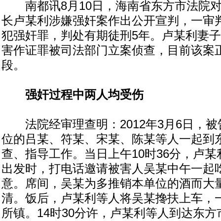
南都讯8月10日，海南省东方市法院对
长卢某利涉嫌强奸案作出公开宣判，一审
犯强奸罪，判处有期徒刑5年。卢某利妻
害作证罪被司法部门立案侦查，目前该案
段。
强奸过程中两人均受伤
法院经审理查明：2012年3月6日，被
位的吕某、符某、宋某、陈某等人一起到
查、指导工作。当日上午10时36分，卢
出发时，打电话邀请被害人吴某中午一起
意。席间，吴某为多推销本单位的酒而大
清。饭后，卢某利等人将吴某搀扶上车，
所镇。14时30分许，卢某利等人到达东