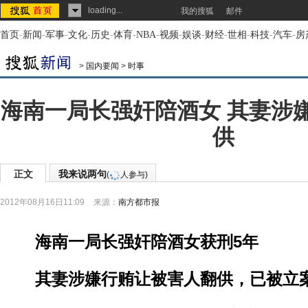
loading...
我的搜狐
邮件
首页
-
新闻
-
军事
-
文化
-
历史
-
体育
-
NBA
-
视频
-
娱谈
-
财经
-
世相
-
科技
-
汽车
-
房
>
国内要闻
>
时事
海南一局长强奸陪酒女 其妻涉
供
正文
我来说两句
(
人参与)
2012年08月16日11:09
来源：
南方都市报
海南一局长强奸陪酒女获刑5年
其妻涉嫌行贿让被害人翻供，已被立