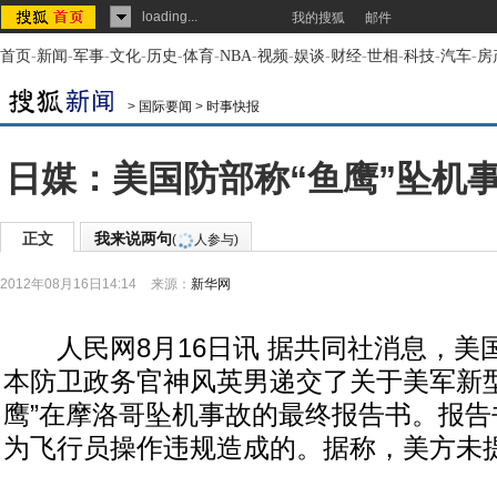
loading...
我的搜狐
邮件
首页
-
新闻
-
军事
-
文化
-
历史
-
体育
-
NBA
-
视频
-
娱谈
-
财经
-
世相
-
科技
-
汽车
-
房
>
国际要闻
>
时事快报
日媒：美国防部称“鱼鹰”坠机
正文
我来说两句
(
人参与)
2012年08月16日14:14
来源：
新华网
人民网8月16日讯 据共同社消息，美国
本防卫政务官神风英男递交了关于美军新型运
鹰”在摩洛哥坠机事故的最终报告书。报告
为飞行员操作违规造成的。据称，美方未