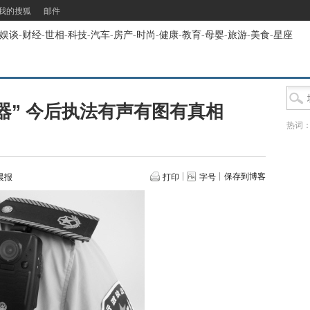
我的搜狐
邮件
娱谈
-
财经
-
世相
-
科技
-
汽车
-
房产
-
时尚
-
健康
-
教育
-
母婴
-
旅游
-
美食
-
星座
器” 今后执法有声有图有真相
热词
保存到博客
晨报
打印
字号