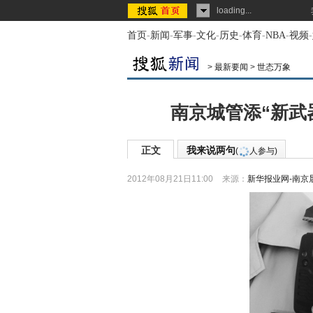
loading...
首页
-
新闻
-
军事
-
文化
-
历史
-
体育
-
NBA
-
视频
-
>
最新要闻
>
世态万象
南京城管添“新武
正文
我来说两句
(
人参与)
2012年08月21日11:00
来源：
新华报业网-南京