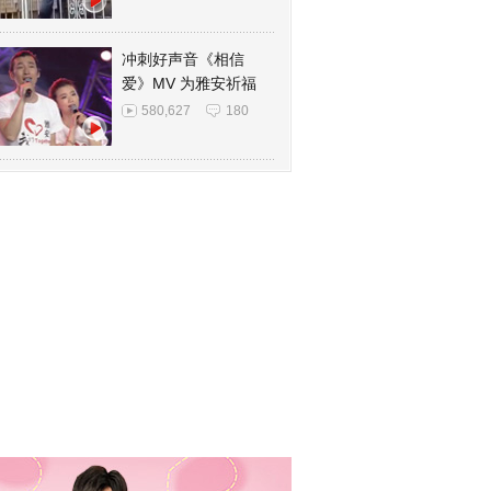
冲刺好声音《相信
爱》MV 为雅安祈福
580,627
180