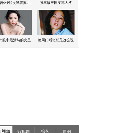
曾做过9次试管婴儿
张丰毅被网友骂人渣
伟眼中最清纯的女星
艳照门后张柏芝这么说
点视频
影视剧
综艺
原创