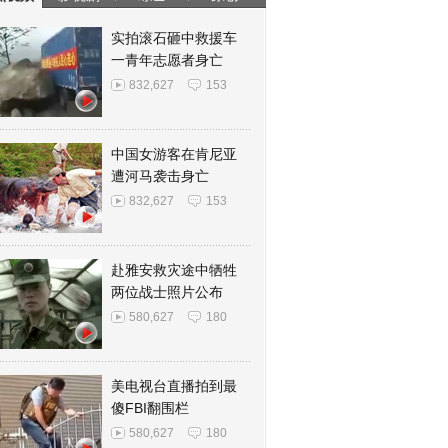
实拍滚石砸中救援车
一青年志愿者身亡
832,627
153
中国女游客在肯尼亚
遭河马袭击身亡
832,627
153
赴雅安救灾途中牺牲
两位战士照片公布
580,627
180
美电视台直播拍到最
傻FBI翻围栏
580,627
180