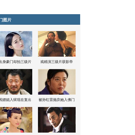
门图片
出身豪门却拍三级片
戏精演三级片获影帝
因嫖娼入狱现在复出
被孙红雷抛弃她入佛门