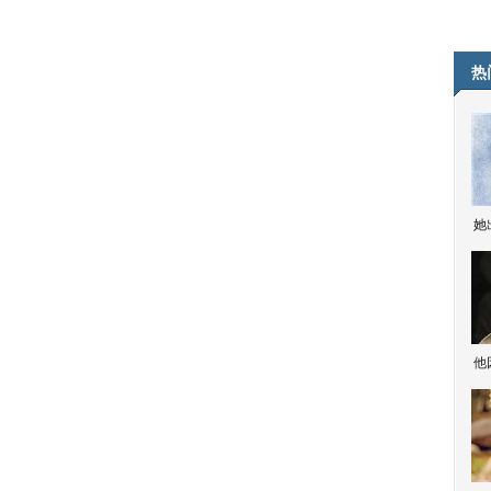
热
她
他