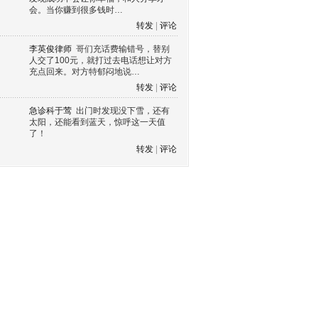
会。当你赚到很多钱时…
转发
|
评论
李英俊律师
哥们充话费输错号，替别
人交了100元，就打过去电话想让对方
充点回来。对方特郁闷地说…
转发
|
评论
急诊科于莺
出门时发现没下雪，还有
太阳，还能看到蓝天，惊呼这一天值
了！
转发
|
评论