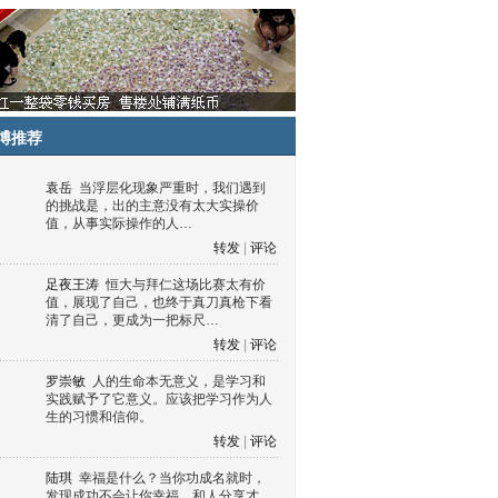
博推荐
袁岳
当浮层化现象严重时，我们遇到
的挑战是，出的主意没有太大实操价
值，从事实际操作的人…
转发
|
评论
足夜王涛
恒大与拜仁这场比赛太有价
值，展现了自己，也终于真刀真枪下看
清了自己，更成为一把标尺…
转发
|
评论
罗崇敏
人的生命本无意义，是学习和
实践赋予了它意义。应该把学习作为人
生的习惯和信仰。
转发
|
评论
陆琪
幸福是什么？当你功成名就时，
发现成功不会让你幸福，和人分享才