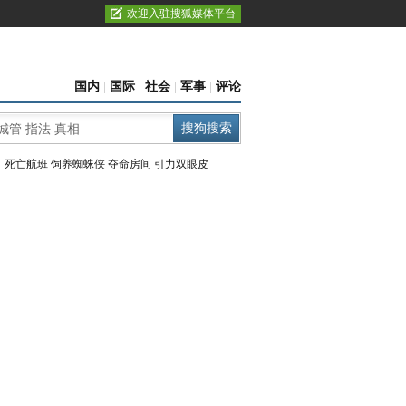
欢迎入驻搜狐媒体平台
国内
|
国际
|
社会
|
军事
|
评论
：
死亡航班
饲养蜘蛛侠
夺命房间
引力双眼皮